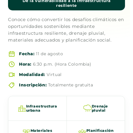
De la vulnerabilidad a la infraestructura
resiliente
Conoce cómo convertir los desafíos climáticos en
oportunidades sostenibles mediante
infraestructura resiliente, drenaje pluvial,
materiales adecuados y planificación social.
Fecha:
11 de agosto
Hora:
6:30 p.m. (Hora Colombia)
Modalidad:
Virtual
Inscripción:
Totalmente gratuita
Infraestructura
Drenaje
urbana
pluvial
Materiales
Planificación