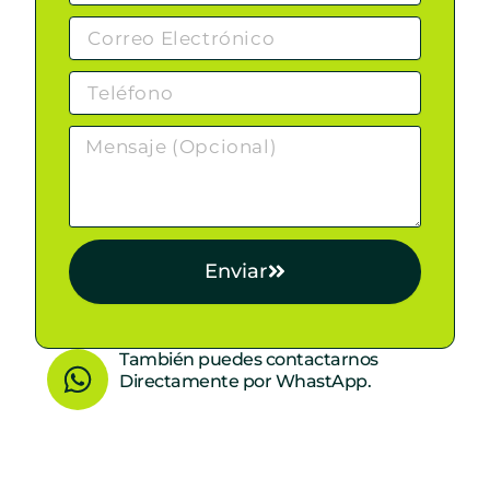
Enviar
W
También puedes contactarnos
Directamente por WhastApp.
h
a
t
s