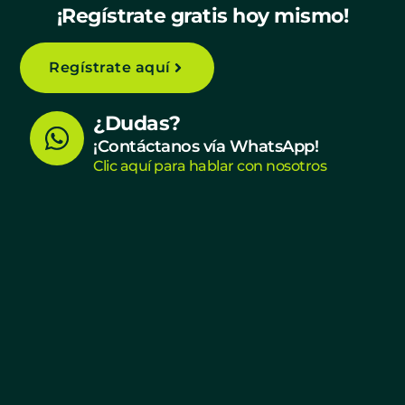
¡Regístrate gratis hoy mismo!
Regístrate aquí
W
¿Dudas?
h
¡Contáctanos vía WhatsApp!
Clic aquí para hablar con nosotros
a
t
s
a
p
p