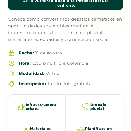
De la vulnerabilidad a la infraestructura
resiliente
Conoce cómo convertir los desafíos climáticos en
oportunidades sostenibles mediante
infraestructura resiliente, drenaje pluvial,
materiales adecuados y planificación social.
Fecha:
11 de agosto
Hora:
6:30 p.m. (Hora Colombia)
Modalidad:
Virtual
Inscripción:
Totalmente gratuita
Infraestructura
Drenaje
urbana
pluvial
Materiales
Planificación