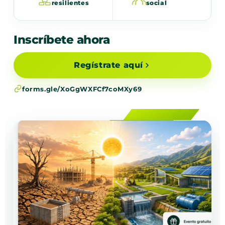
resilientes
social
Inscríbete ahora
Regístrate aquí
forms.gle/XoGgWXFCf7coMXy69