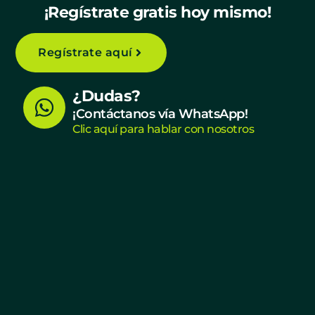
¡Regístrate gratis hoy mismo!
Regístrate aquí
W
¿Dudas?
h
¡Contáctanos vía WhatsApp!
Clic aquí para hablar con nosotros
a
t
s
a
p
p