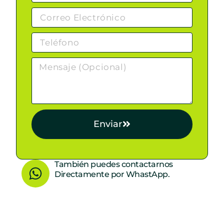
Enviar
W
También puedes contactarnos
Directamente por WhastApp.
h
a
t
s