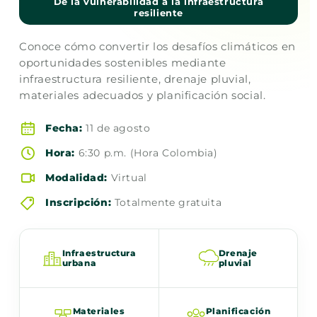
De la vulnerabilidad a la infraestructura
resiliente
Conoce cómo convertir los desafíos climáticos en
oportunidades sostenibles mediante
infraestructura resiliente, drenaje pluvial,
materiales adecuados y planificación social.
Fecha:
11 de agosto
Hora:
6:30 p.m. (Hora Colombia)
Modalidad:
Virtual
Inscripción:
Totalmente gratuita
Infraestructura
Drenaje
urbana
pluvial
Materiales
Planificación