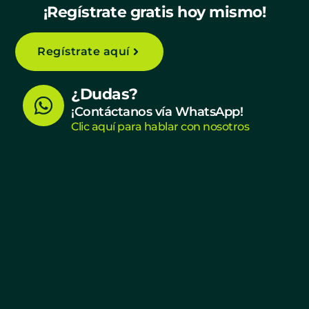
¡Regístrate gratis hoy mismo!
Regístrate aquí
W
¿Dudas?
h
¡Contáctanos vía WhatsApp!
Clic aquí para hablar con nosotros
a
t
s
a
p
p