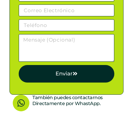
Enviar
W
También puedes contactarnos
Directamente por WhastApp.
h
a
t
s