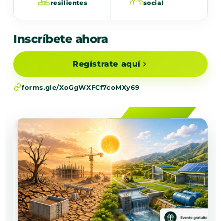
resilientes
social
Inscríbete ahora
Regístrate aquí
forms.gle/XoGgWXFCf7coMXy69