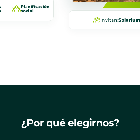
s
Planificación
s
social
Invitan:
Solariu
¿Por qué elegirnos?