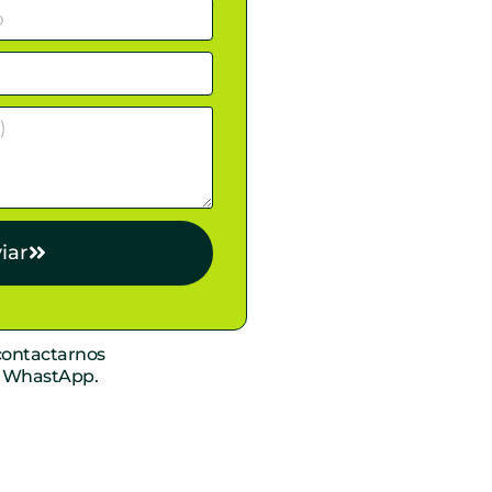
iar
ontactarnos
r WhastApp.