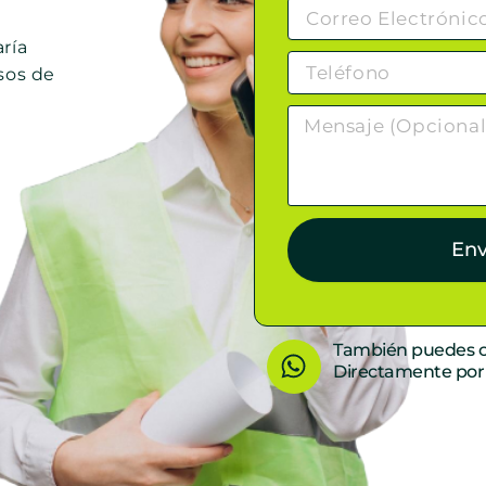
ría
sos de
Env
W
También puedes c
Directamente po
h
a
t
s