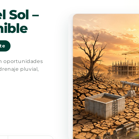
l Sol –
ible
nte
en oportunidades
drenaje pluvial,