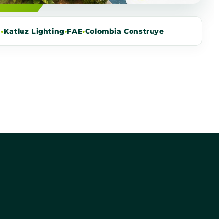
m
•
Katluz Lighting
•
FAE
•
Colombia Construye