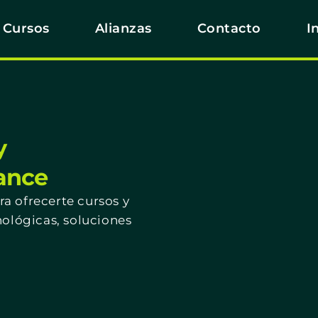
Cursos
Alianzas
Contacto
I
y
cance
a ofrecerte cursos y
nológicas, soluciones