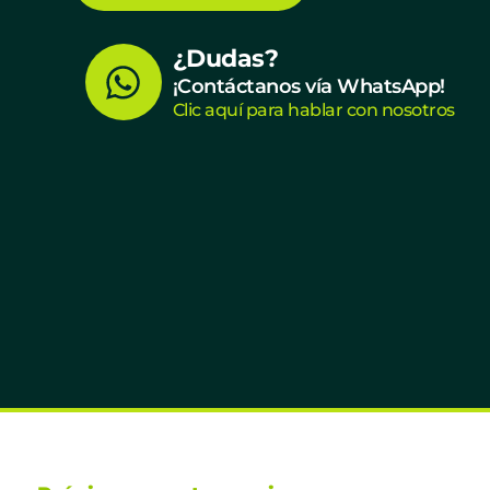
W
¿Dudas?
¡Contáctanos vía WhatsApp!
h
Clic aquí para hablar con nosotros
a
t
s
a
p
p