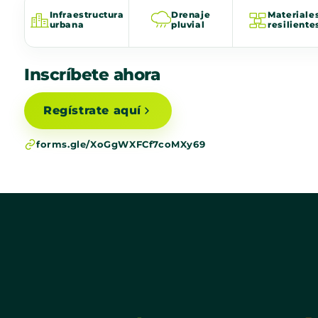
Infraestructura
Drenaje
Materiale
urbana
pluvial
resiliente
Inscríbete ahora
Regístrate aquí
forms.gle/XoGgWXFCf7coMXy69