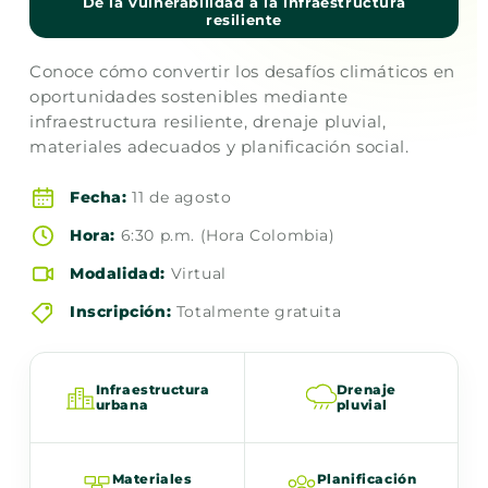
De la vulnerabilidad a la infraestructura
resiliente
Conoce cómo convertir los desafíos climáticos en
oportunidades sostenibles mediante
infraestructura resiliente, drenaje pluvial,
materiales adecuados y planificación social.
Fecha:
11 de agosto
Hora:
6:30 p.m. (Hora Colombia)
Modalidad:
Virtual
Inscripción:
Totalmente gratuita
Infraestructura
Drenaje
urbana
pluvial
Materiales
Planificación