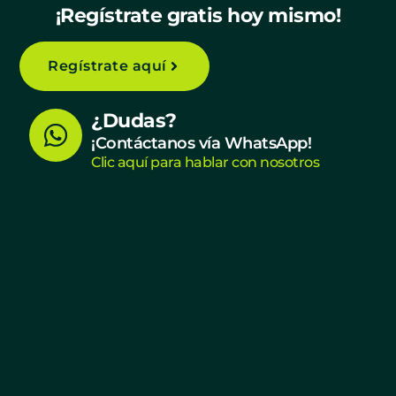
¡Regístrate gratis hoy mismo!
Regístrate aquí
W
¿Dudas?
h
¡Contáctanos vía WhatsApp!
Clic aquí para hablar con nosotros
a
t
s
a
p
p