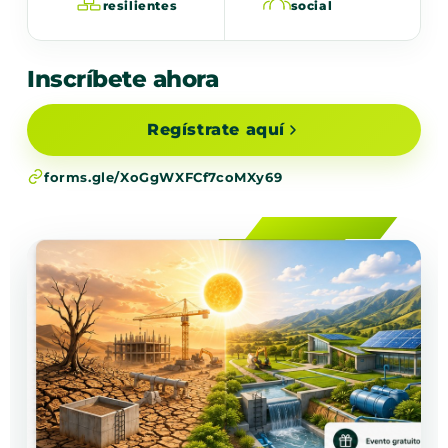
resilientes
social
Inscríbete ahora
Regístrate aquí
forms.gle/XoGgWXFCf7coMXy69