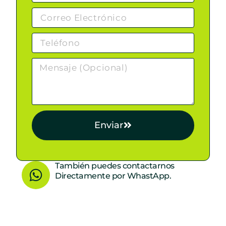
Enviar
W
También puedes contactarnos
Directamente por WhastApp.
h
a
t
s