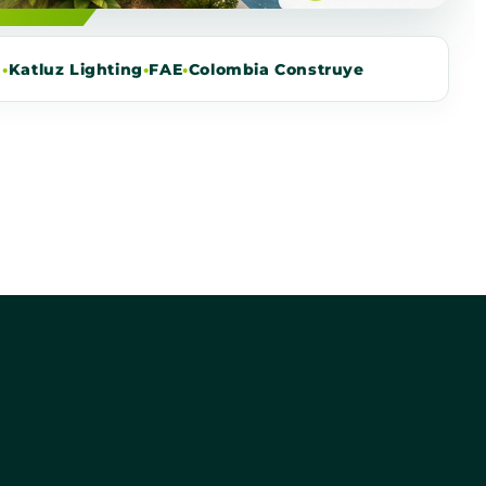
m
•
Katluz Lighting
•
FAE
•
Colombia Construye