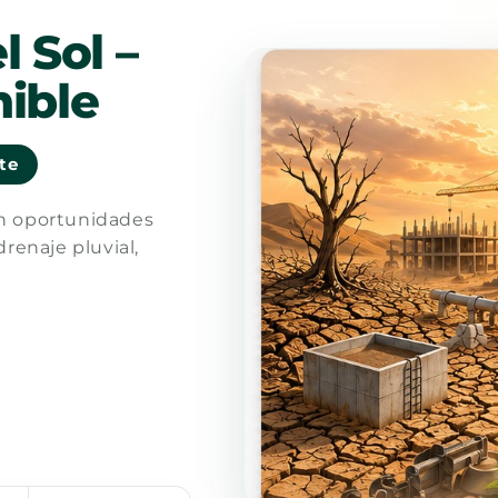
l Sol –
ible
nte
en oportunidades
drenaje pluvial,