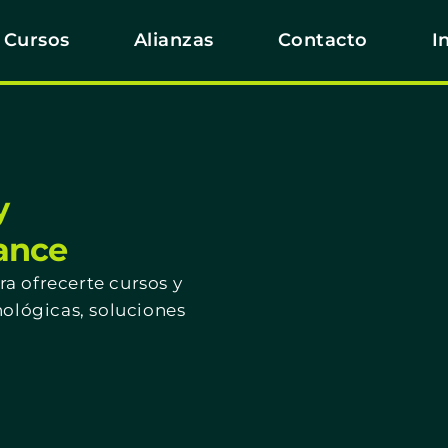
Cursos
Alianzas
Contacto
I
y
cance
a ofrecerte cursos y
nológicas, soluciones