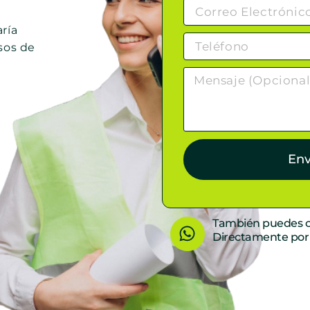
ría
sos de
Env
W
También puedes c
Directamente po
h
a
t
s