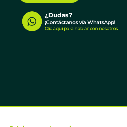
W
¿Dudas?
¡Contáctanos vía WhatsApp!
h
Clic aquí para hablar con nosotros
a
t
s
a
p
p