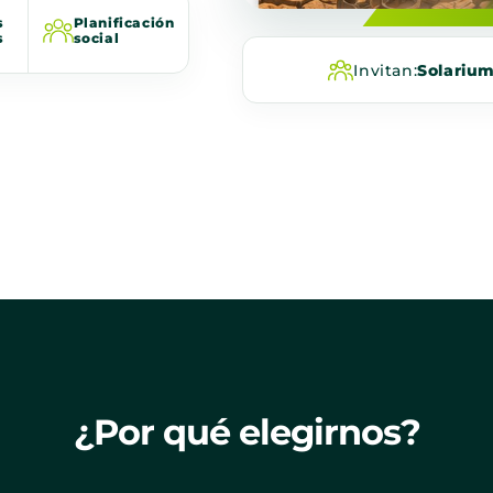
s
Planificación
s
social
Invitan:
Solariu
¿Por qué elegirnos?