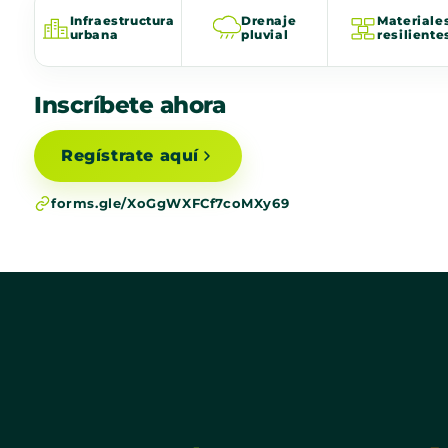
Infraestructura
Drenaje
Materiale
urbana
pluvial
resiliente
Inscríbete ahora
Regístrate aquí
forms.gle/XoGgWXFCf7coMXy69