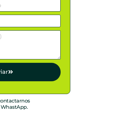
iar
ontactarnos
r WhastApp.