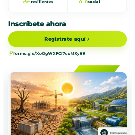
resilientes
social
Inscríbete ahora
Regístrate aquí
forms.gle/XoGgWXFCf7coMXy69