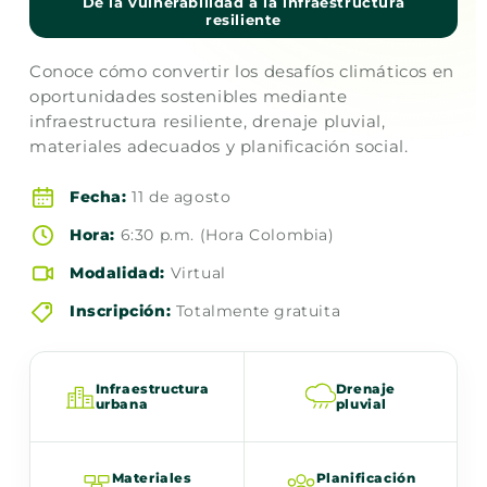
De la vulnerabilidad a la infraestructura
resiliente
Conoce cómo convertir los desafíos climáticos en
oportunidades sostenibles mediante
infraestructura resiliente, drenaje pluvial,
materiales adecuados y planificación social.
Fecha:
11 de agosto
Hora:
6:30 p.m. (Hora Colombia)
Modalidad:
Virtual
Inscripción:
Totalmente gratuita
Infraestructura
Drenaje
urbana
pluvial
Materiales
Planificación