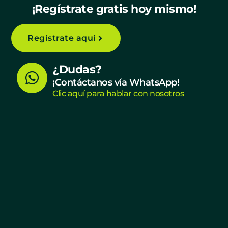
¡Regístrate gratis hoy mismo!
Regístrate aquí
W
¿Dudas?
h
¡Contáctanos vía WhatsApp!
Clic aquí para hablar con nosotros
a
t
s
a
p
p