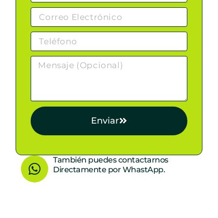
Enviar
W
También puedes contactarnos
Directamente por WhastApp.
h
a
t
s