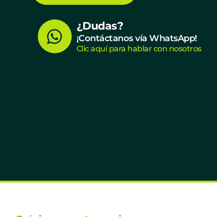
W
¿Dudas?
¡Contáctanos vía WhatsApp!
h
Clic aquí para hablar con nosotros
a
t
s
a
p
p