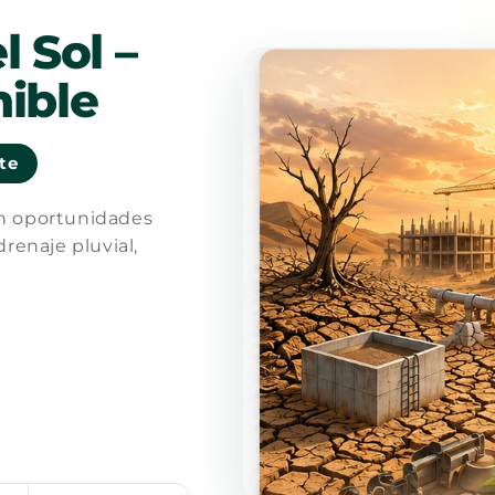
l Sol –
ible
nte
en oportunidades
drenaje pluvial,