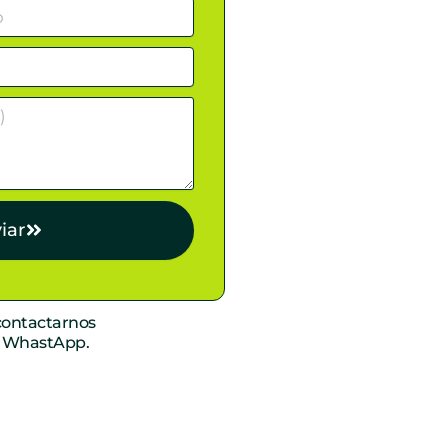
iar
ontactarnos
r WhastApp.