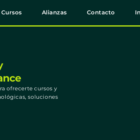
Cursos
Alianzas
Contacto
I
y
cance
a ofrecerte cursos y
nológicas, soluciones