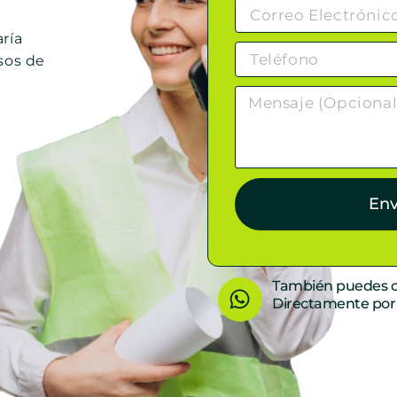
ría
sos de
Env
W
También puedes c
Directamente po
h
a
t
s