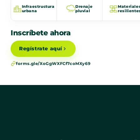
Infraestructura
Drenaje
Materiale
urbana
pluvial
resiliente
Inscríbete ahora
Regístrate aquí
forms.gle/XoGgWXFCf7coMXy69