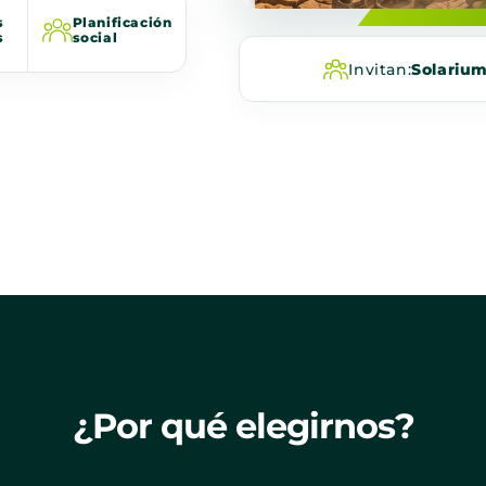
s
Planificación
s
social
Invitan:
Solariu
¿Por qué elegirnos?