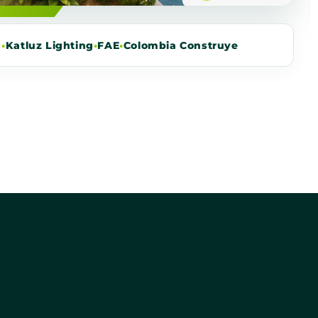
m
•
Katluz Lighting
•
FAE
•
Colombia Construye