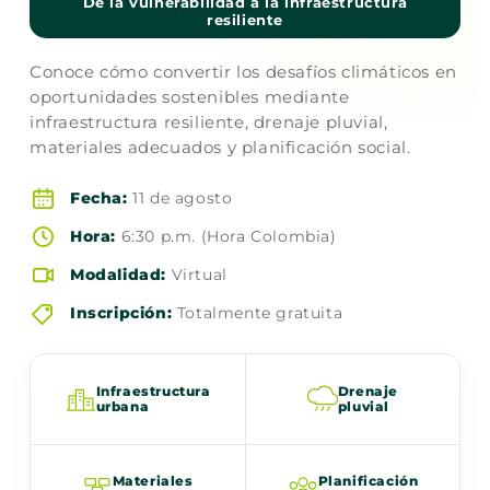
De la vulnerabilidad a la infraestructura
resiliente
Conoce cómo convertir los desafíos climáticos en
oportunidades sostenibles mediante
infraestructura resiliente, drenaje pluvial,
materiales adecuados y planificación social.
Fecha:
11 de agosto
Hora:
6:30 p.m. (Hora Colombia)
Modalidad:
Virtual
Inscripción:
Totalmente gratuita
Infraestructura
Drenaje
urbana
pluvial
Materiales
Planificación