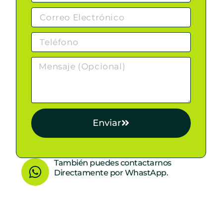
Enviar
W
También puedes contactarnos
Directamente por WhastApp.
h
a
t
s