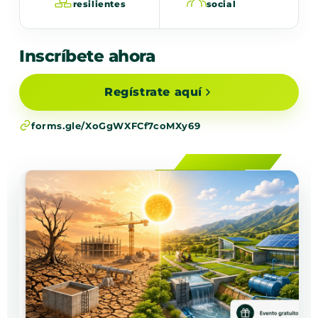
resilientes
social
Inscríbete ahora
Regístrate aquí
forms.gle/XoGgWXFCf7coMXy69