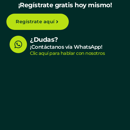
¡Regístrate gratis hoy mismo!
Regístrate aquí
W
¿Dudas?
h
¡Contáctanos vía WhatsApp!
Clic aquí para hablar con nosotros
a
t
s
a
p
p