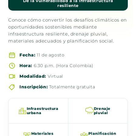
De la vulnerabilidad a la infraestructura
resiliente
Conoce cómo convertir los desafíos climáticos en
oportunidades sostenibles mediante
infraestructura resiliente, drenaje pluvial,
materiales adecuados y planificación social.
Fecha:
11 de agosto
Hora:
6:30 p.m. (Hora Colombia)
Modalidad:
Virtual
Inscripción:
Totalmente gratuita
Infraestructura
Drenaje
urbana
pluvial
Materiales
Planificación