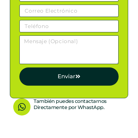
Enviar
W
También puedes contactarnos
Directamente por WhastApp.
h
a
t
s