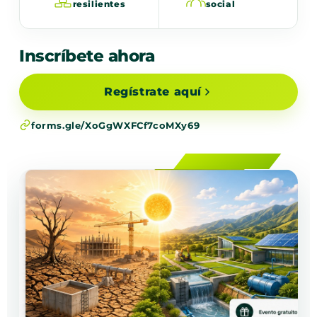
resilientes
social
Inscríbete ahora
Regístrate aquí
forms.gle/XoGgWXFCf7coMXy69