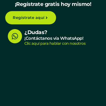
¡Regístrate gratis hoy mismo!
Regístrate aquí
W
¿Dudas?
h
¡Contáctanos vía WhatsApp!
Clic aquí para hablar con nosotros
a
t
s
a
p
p