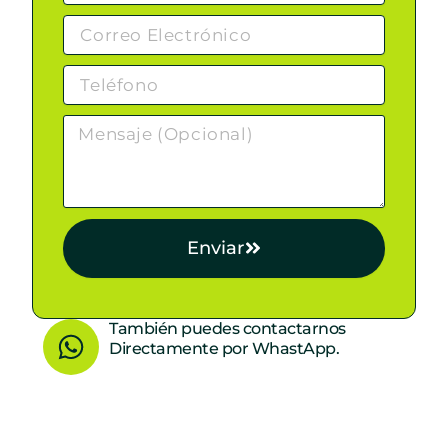
Enviar
W
También puedes contactarnos
Directamente por WhastApp.
h
a
t
s