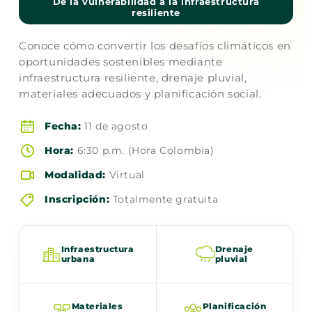
De la vulnerabilidad a la infraestructura
resiliente
Conoce cómo convertir los desafíos climáticos en
oportunidades sostenibles mediante
infraestructura resiliente, drenaje pluvial,
materiales adecuados y planificación social.
Fecha:
11 de agosto
Hora:
6:30 p.m. (Hora Colombia)
Modalidad:
Virtual
Inscripción:
Totalmente gratuita
Infraestructura
Drenaje
urbana
pluvial
Materiales
Planificación