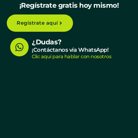
¡Regístrate gratis hoy mismo!
Regístrate aquí
W
¿Dudas?
h
¡Contáctanos vía WhatsApp!
Clic aquí para hablar con nosotros
a
t
s
a
p
p