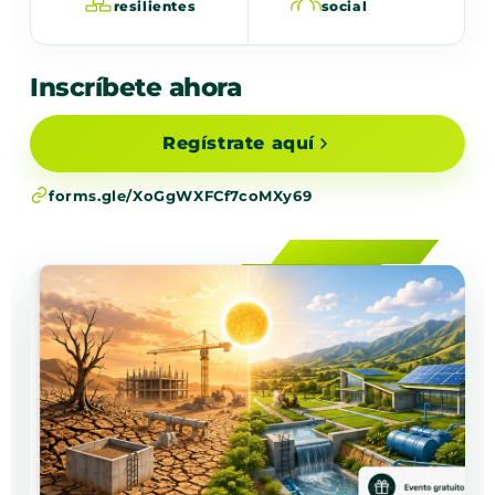
resilientes
social
Inscríbete ahora
Regístrate aquí
forms.gle/XoGgWXFCf7coMXy69