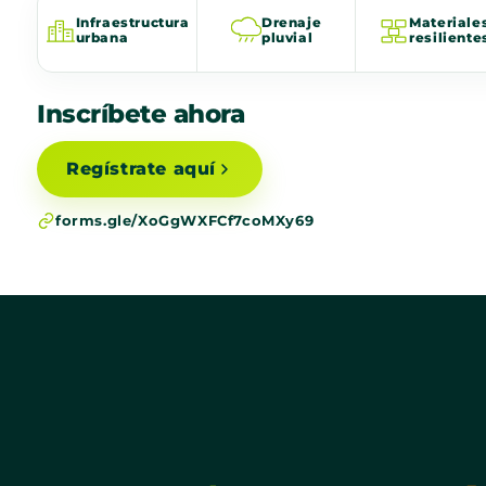
Infraestructura
Drenaje
Materiale
urbana
pluvial
resiliente
Inscríbete ahora
Regístrate aquí
forms.gle/XoGgWXFCf7coMXy69