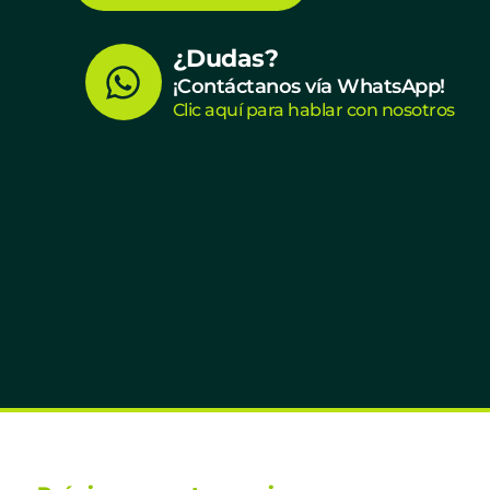
W
¿Dudas?
¡Contáctanos vía WhatsApp!
h
Clic aquí para hablar con nosotros
a
t
s
a
p
p