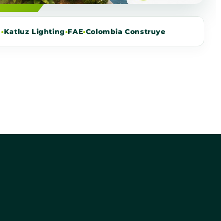
m
•
Katluz Lighting
•
FAE
•
Colombia Construye