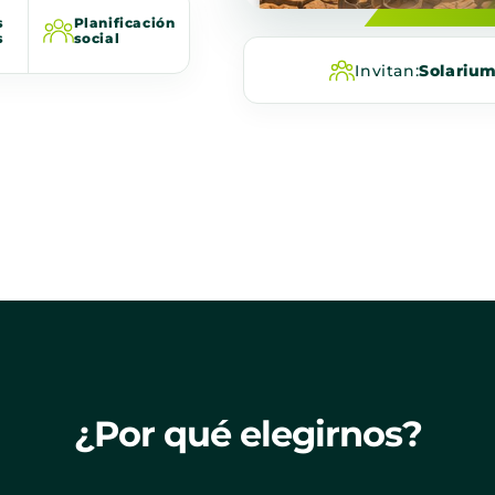
s
Planificación
s
social
Invitan:
Solariu
¿Por qué elegirnos?