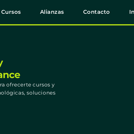
Cursos
Alianzas
Contacto
I
y
cance
a ofrecerte cursos y
nológicas, soluciones