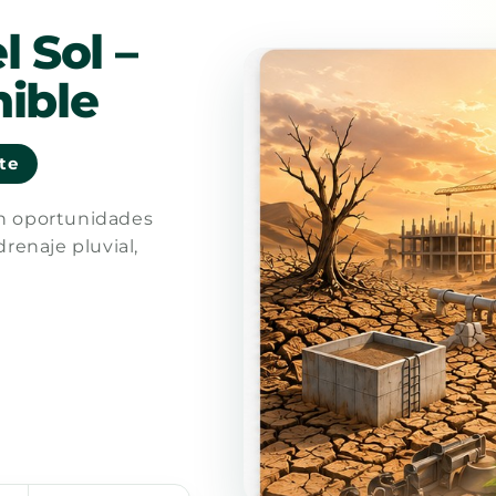
l Sol –
ible
nte
en oportunidades
drenaje pluvial,