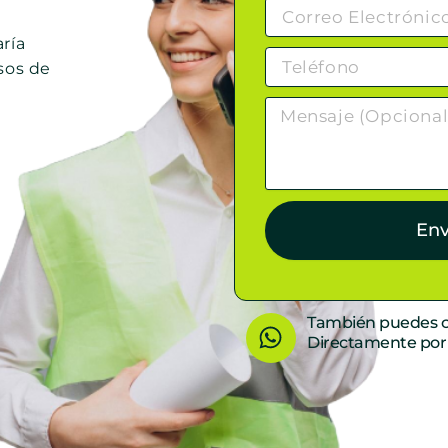
ría
sos de
Env
W
También puedes c
Directamente po
h
a
t
s