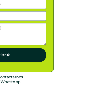
iar
ontactarnos
r WhastApp.