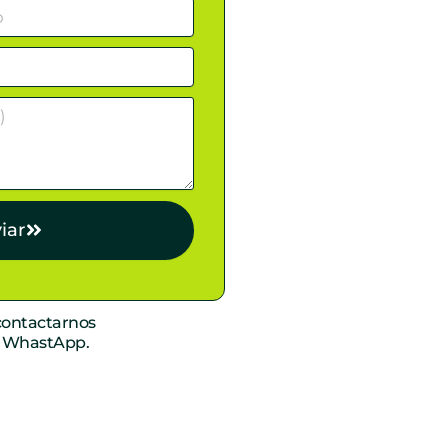
iar
ontactarnos
r WhastApp.