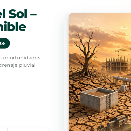
l Sol –
ible
nte
en oportunidades
drenaje pluvial,