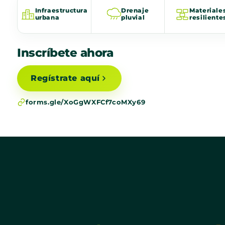
Infraestructura
Drenaje
Materiale
urbana
pluvial
resiliente
Inscríbete ahora
Regístrate aquí
forms.gle/XoGgWXFCf7coMXy69