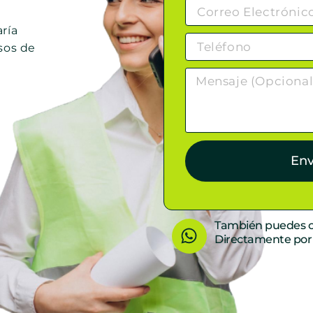
ría
sos de
Env
W
También puedes c
Directamente po
h
a
t
s