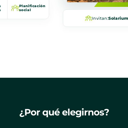
s
Planificación
s
social
Invitan:
Solariu
¿Por qué elegirnos?