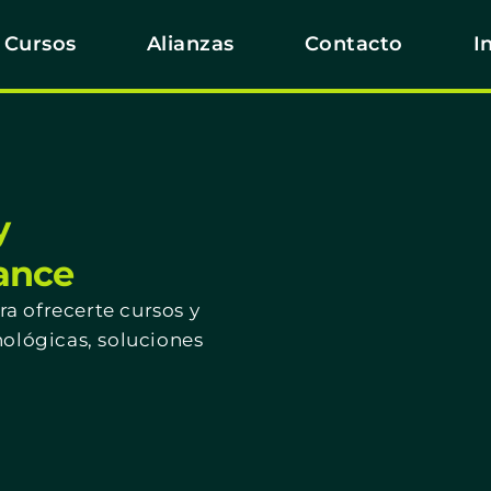
Cursos
Alianzas
Contacto
I
y
cance
a ofrecerte cursos y
nológicas, soluciones