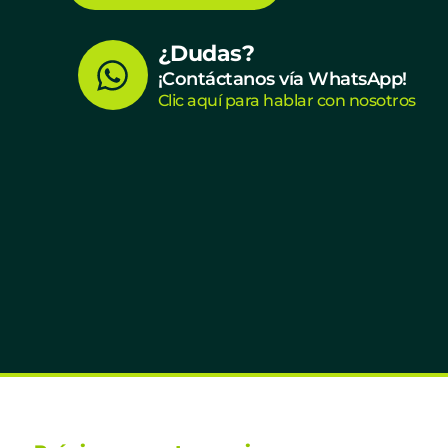
W
¿Dudas?
¡Contáctanos vía WhatsApp!
h
Clic aquí para hablar con nosotros
a
t
s
a
p
p