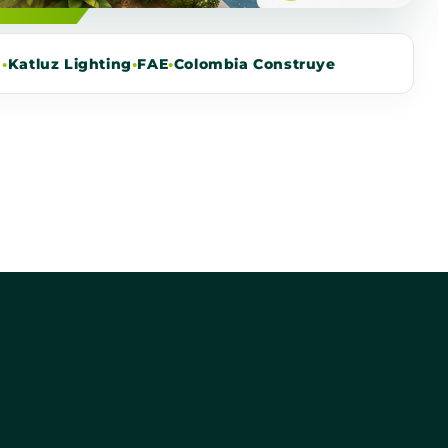
m
•
Katluz Lighting
•
FAE
•
Colombia Construye