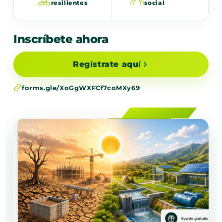
resilientes
social
Inscríbete ahora
Regístrate aquí
forms.gle/XoGgWXFCf7coMXy69