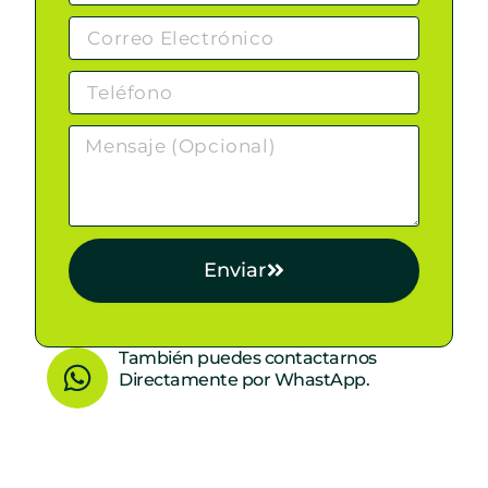
Enviar
W
También puedes contactarnos
Directamente por WhastApp.
h
a
t
s