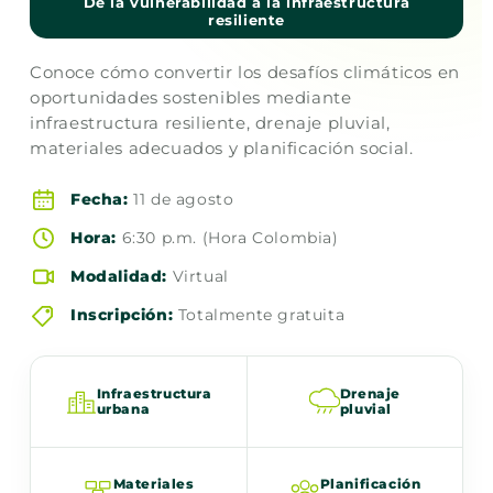
De la vulnerabilidad a la infraestructura
resiliente
Conoce cómo convertir los desafíos climáticos en
oportunidades sostenibles mediante
infraestructura resiliente, drenaje pluvial,
materiales adecuados y planificación social.
Fecha:
11 de agosto
Hora:
6:30 p.m. (Hora Colombia)
Modalidad:
Virtual
Inscripción:
Totalmente gratuita
Infraestructura
Drenaje
urbana
pluvial
Materiales
Planificación