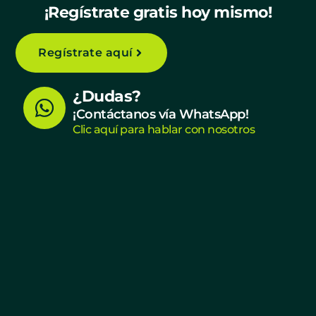
¡Regístrate gratis hoy mismo!
Regístrate aquí
W
¿Dudas?
h
¡Contáctanos vía WhatsApp!
Clic aquí para hablar con nosotros
a
t
s
a
p
p