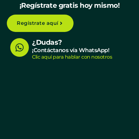
¡Regístrate gratis hoy mismo!
Regístrate aquí
W
¿Dudas?
h
¡Contáctanos vía WhatsApp!
Clic aquí para hablar con nosotros
a
t
s
a
p
p