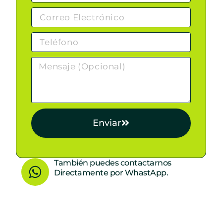
Enviar
W
También puedes contactarnos
Directamente por WhastApp.
h
a
t
s