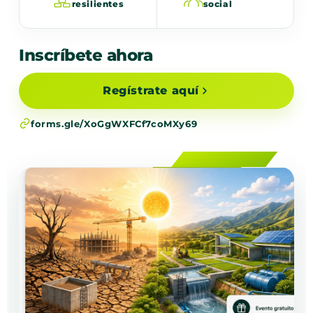
resilientes
social
Inscríbete ahora
Regístrate aquí
forms.gle/XoGgWXFCf7coMXy69