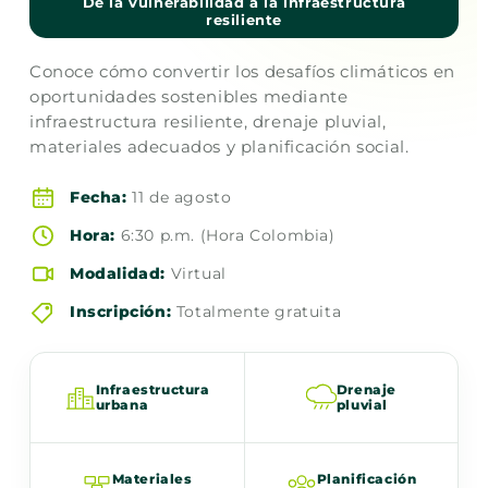
De la vulnerabilidad a la infraestructura
resiliente
Conoce cómo convertir los desafíos climáticos en
oportunidades sostenibles mediante
infraestructura resiliente, drenaje pluvial,
materiales adecuados y planificación social.
Fecha:
11 de agosto
Hora:
6:30 p.m. (Hora Colombia)
Modalidad:
Virtual
Inscripción:
Totalmente gratuita
Infraestructura
Drenaje
urbana
pluvial
Materiales
Planificación