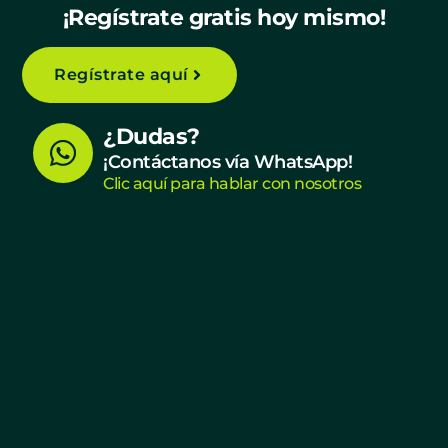
¡Regístrate gratis hoy mismo!
Regístrate aquí
W
¿Dudas?
h
¡Contáctanos vía WhatsApp!
Clic aquí para hablar con nosotros
a
t
s
a
p
p