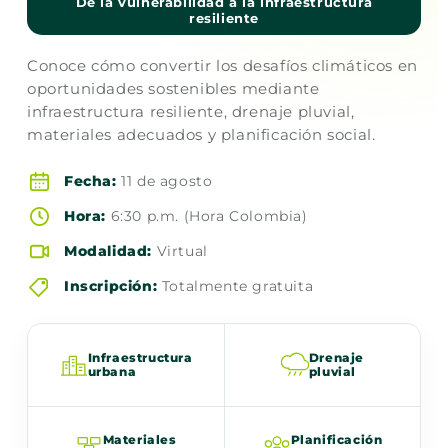
De la vulnerabilidad a la infraestructura
resiliente
Conoce cómo convertir los desafíos climáticos en
oportunidades sostenibles mediante
infraestructura resiliente, drenaje pluvial,
materiales adecuados y planificación social.
Fecha:
11 de agosto
Hora:
6:30 p.m. (Hora Colombia)
Modalidad:
Virtual
Inscripción:
Totalmente gratuita
Infraestructura
Drenaje
urbana
pluvial
Materiales
Planificación