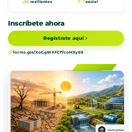
resilientes
social
Inscríbete ahora
Regístrate aquí
forms.gle/XoGgWXFCf7coMXy69