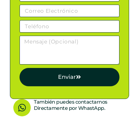
Enviar
W
También puedes contactarnos
Directamente por WhastApp.
h
a
t
s