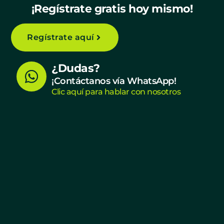
¡Regístrate gratis hoy mismo!
Regístrate aquí
W
¿Dudas?
h
¡Contáctanos vía WhatsApp!
Clic aquí para hablar con nosotros
a
t
s
a
p
p