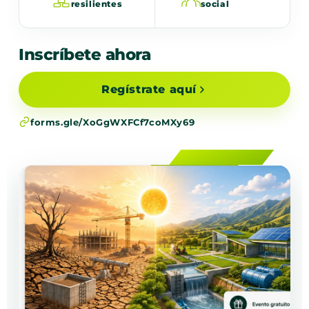
resilientes
social
Inscríbete ahora
Regístrate aquí
forms.gle/XoGgWXFCf7coMXy69