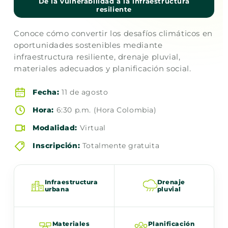
De la vulnerabilidad a la infraestructura
resiliente
Conoce cómo convertir los desafíos climáticos en
oportunidades sostenibles mediante
infraestructura resiliente, drenaje pluvial,
materiales adecuados y planificación social.
Fecha:
11 de agosto
Hora:
6:30 p.m. (Hora Colombia)
Modalidad:
Virtual
Inscripción:
Totalmente gratuita
Infraestructura
Drenaje
urbana
pluvial
Materiales
Planificación