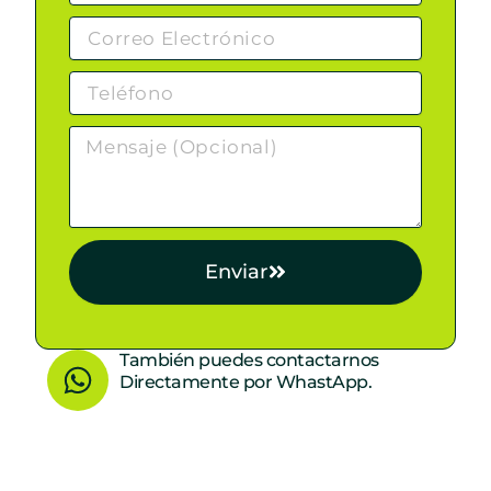
Enviar
W
También puedes contactarnos
Directamente por WhastApp.
h
a
t
s