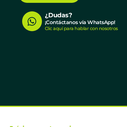
W
¿Dudas?
¡Contáctanos vía WhatsApp!
h
Clic aquí para hablar con nosotros
a
t
s
a
p
p