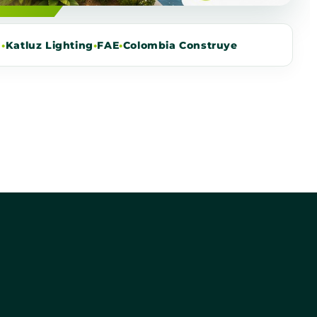
m
•
Katluz Lighting
•
FAE
•
Colombia Construye