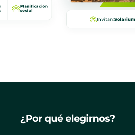
s
Planificación
s
social
Invitan:
Solariu
¿Por qué elegirnos?