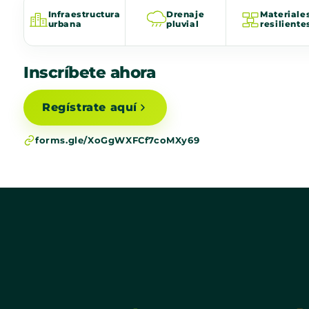
Infraestructura
Drenaje
Materiale
urbana
pluvial
resiliente
Inscríbete ahora
Regístrate aquí
forms.gle/XoGgWXFCf7coMXy69