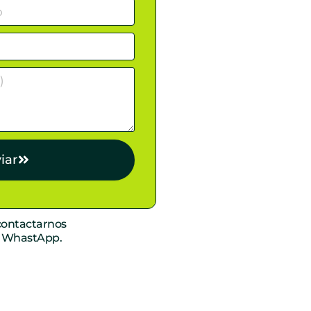
iar
ontactarnos
r WhastApp.