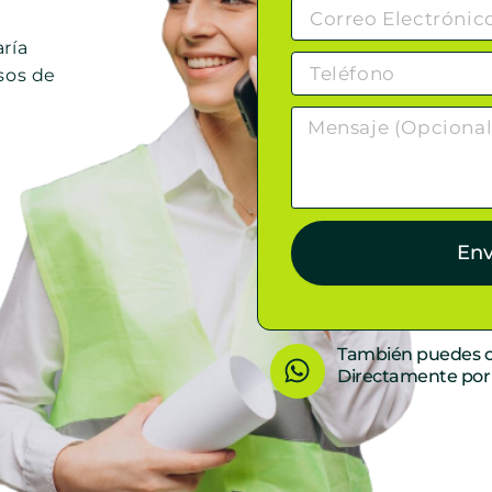
ría
sos de
Env
W
También puedes c
Directamente po
h
a
t
s