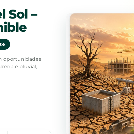
l Sol –
ible
nte
en oportunidades
drenaje pluvial,