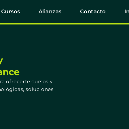
Cursos
Alianzas
Contacto
I
y
cance
a ofrecerte cursos y
nológicas, soluciones