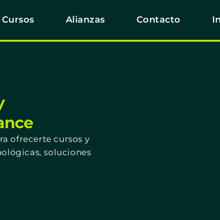
Cursos
Alianzas
Contacto
I
y
cance
a ofrecerte cursos y
nológicas, soluciones