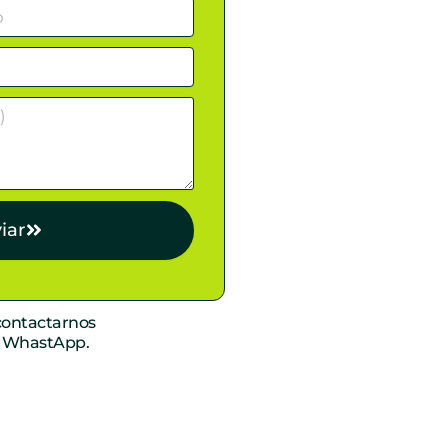
iar
ontactarnos
r WhastApp.