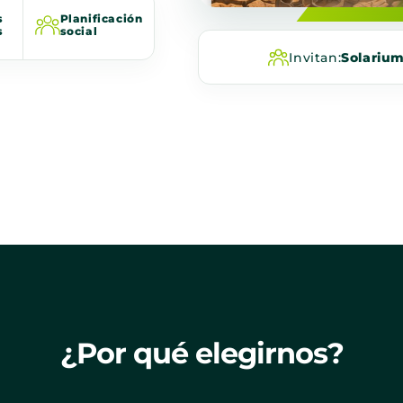
s
Planificación
s
social
Invitan:
Solariu
¿Por qué elegirnos?