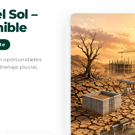
l Sol –
ible
nte
en oportunidades
drenaje pluvial,