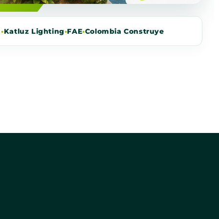
m
•
Katluz Lighting
•
FAE
•
Colombia Construye