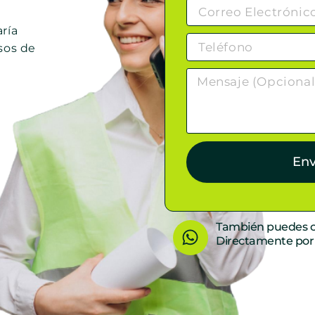
ría
sos de
Env
W
También puedes c
Directamente po
h
a
t
s