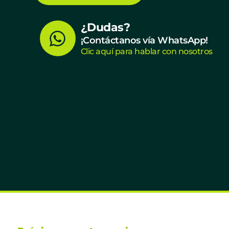
W
¿Dudas?
¡Contáctanos vía WhatsApp!
h
Clic aquí para hablar con nosotros
a
t
s
a
p
p