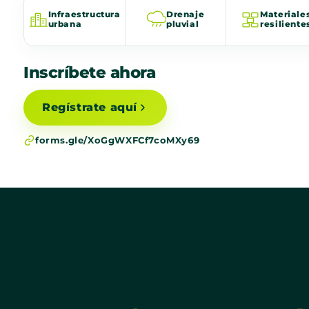
Infraestructura
Drenaje
Materiale
urbana
pluvial
resiliente
Inscríbete ahora
Regístrate aquí
forms.gle/XoGgWXFCf7coMXy69