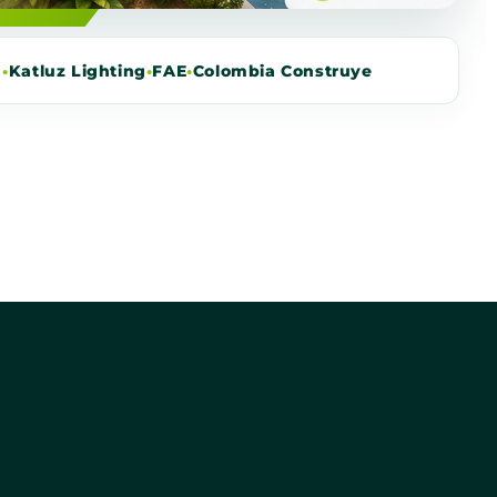
m
•
Katluz Lighting
•
FAE
•
Colombia Construye