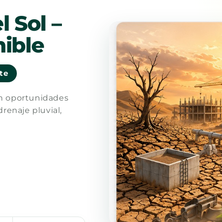
l Sol –
ible
nte
en oportunidades
drenaje pluvial,