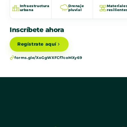
Infraestructura
Drenaje
Materiale
urbana
pluvial
resiliente
Inscríbete ahora
Regístrate aquí
forms.gle/XoGgWXFCf7coMXy69