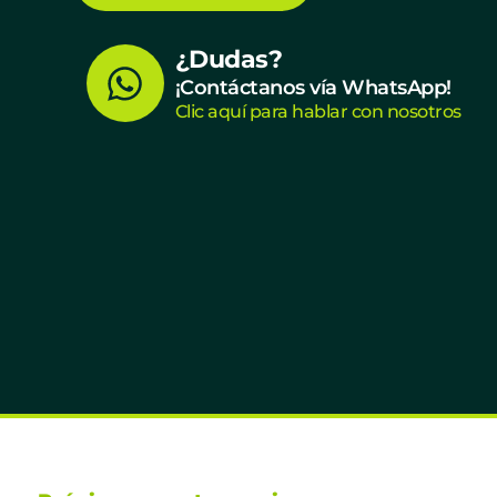
W
¿Dudas?
¡Contáctanos vía WhatsApp!
h
Clic aquí para hablar con nosotros
a
t
s
a
p
p