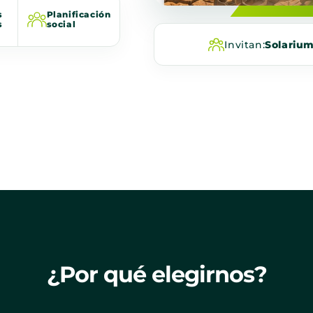
s
Planificación
s
social
Invitan:
Solariu
¿Por qué elegirnos?