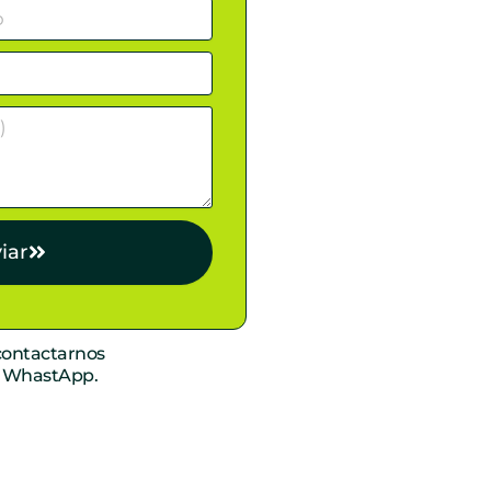
iar
ontactarnos
r WhastApp.