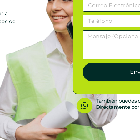
ría
sos de
Env
W
También puedes c
Directamente po
h
a
t
s