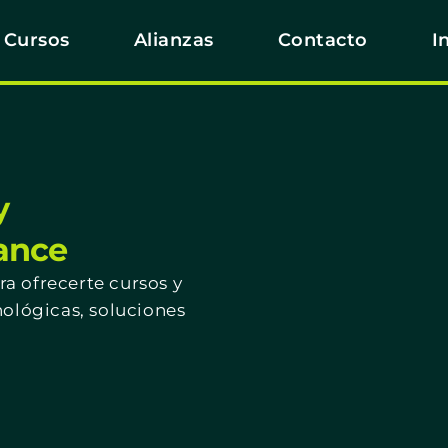
Cursos
Alianzas
Contacto
I
y
cance
a ofrecerte cursos y
nológicas, soluciones