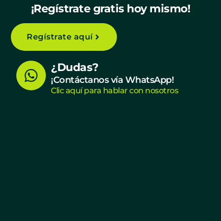
¡Regístrate gratis hoy mismo!
Regístrate aquí
W
¿Dudas?
h
¡Contáctanos vía WhatsApp!
Clic aquí para hablar con nosotros
a
t
s
a
p
p