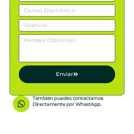
Enviar
W
También puedes contactarnos
Directamente por WhastApp.
h
a
t
s