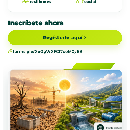
resilientes
social
Inscríbete ahora
Regístrate aquí
forms.gle/XoGgWXFCf7coMXy69