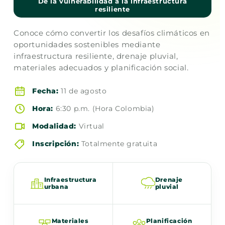
De la vulnerabilidad a la infraestructura
resiliente
Conoce cómo convertir los desafíos climáticos en
oportunidades sostenibles mediante
infraestructura resiliente, drenaje pluvial,
materiales adecuados y planificación social.
Fecha:
11 de agosto
Hora:
6:30 p.m. (Hora Colombia)
Modalidad:
Virtual
Inscripción:
Totalmente gratuita
Infraestructura
Drenaje
urbana
pluvial
Materiales
Planificación