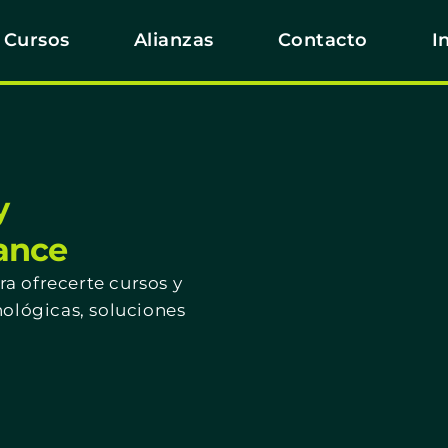
Cursos
Alianzas
Contacto
I
y
cance
a ofrecerte cursos y
nológicas, soluciones