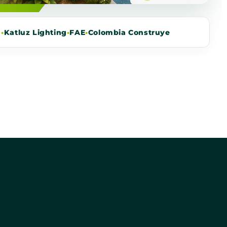
m
•
Katluz Lighting
•
FAE
•
Colombia Construye