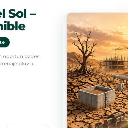
l Sol –
ible
nte
en oportunidades
drenaje pluvial,