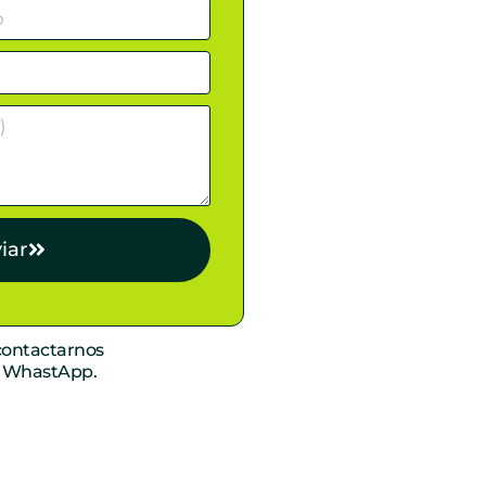
iar
ontactarnos
r WhastApp.