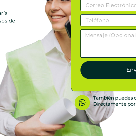
ría
sos de
Env
W
También puedes c
Directamente po
h
a
t
s