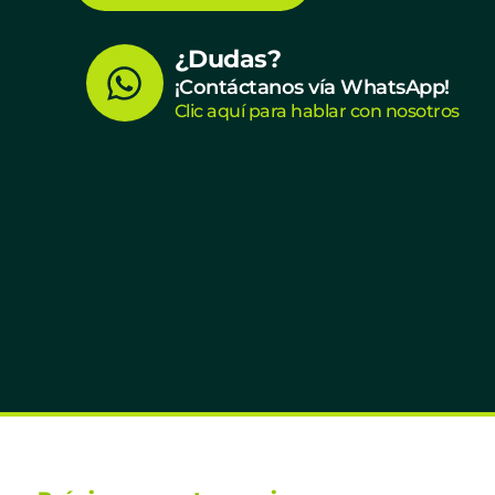
W
¿Dudas?
¡Contáctanos vía WhatsApp!
h
Clic aquí para hablar con nosotros
a
t
s
a
p
p