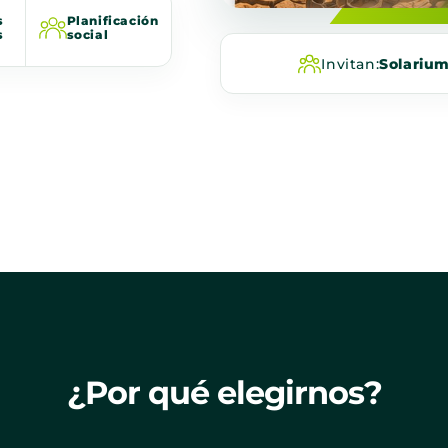
s
Planificación
s
social
Invitan:
Solariu
¿Por qué elegirnos?