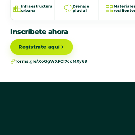
Infraestructura
Drenaje
Materiale
urbana
pluvial
resiliente
Inscríbete ahora
Regístrate aquí
forms.gle/XoGgWXFCf7coMXy69