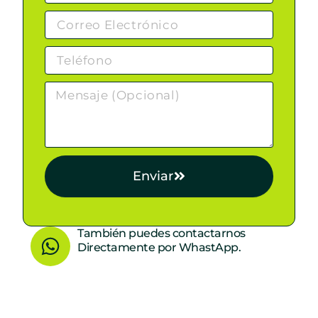
Enviar
W
También puedes contactarnos
Directamente por WhastApp.
h
a
t
s