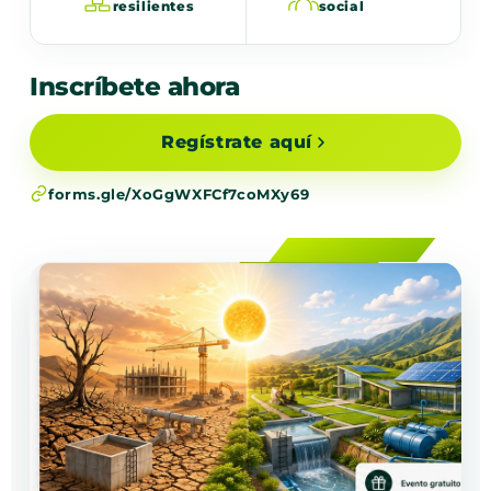
resilientes
social
Inscríbete ahora
Regístrate aquí
forms.gle/XoGgWXFCf7coMXy69