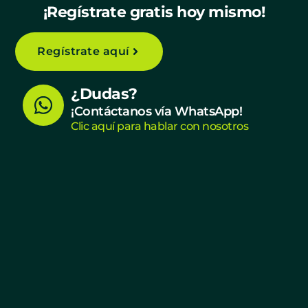
¡Regístrate gratis hoy mismo!
Regístrate aquí
W
¿Dudas?
h
¡Contáctanos vía WhatsApp!
Clic aquí para hablar con nosotros
a
t
s
a
p
p