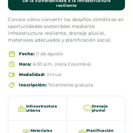
De la vulnerabilidad a la infraestructura
resiliente
Conoce cómo convertir los desafíos climáticos en
oportunidades sostenibles mediante
infraestructura resiliente, drenaje pluvial,
materiales adecuados y planificación social.
Fecha:
11 de agosto
Hora:
6:30 p.m. (Hora Colombia)
Modalidad:
Virtual
Inscripción:
Totalmente gratuita
Infraestructura
Drenaje
urbana
pluvial
Materiales
Planificación