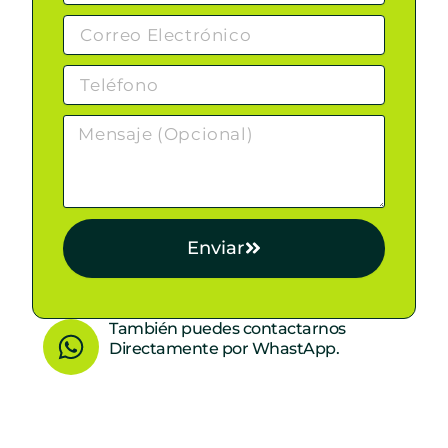
Enviar
W
También puedes contactarnos
Directamente por WhastApp.
h
a
t
s