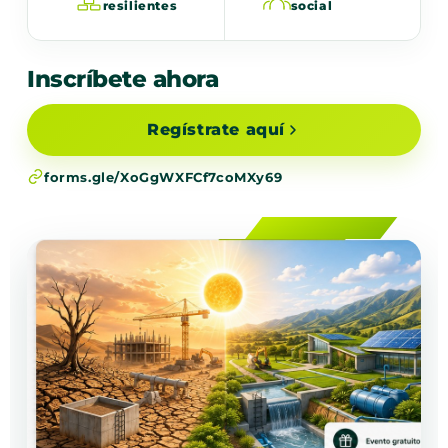
resilientes
social
Inscríbete ahora
Regístrate aquí
forms.gle/XoGgWXFCf7coMXy69