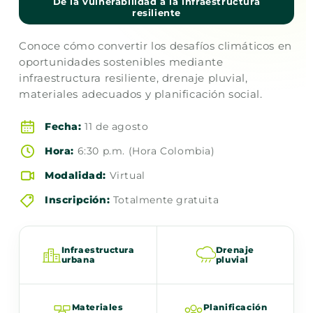
De la vulnerabilidad a la infraestructura
resiliente
Conoce cómo convertir los desafíos climáticos en
oportunidades sostenibles mediante
infraestructura resiliente, drenaje pluvial,
materiales adecuados y planificación social.
Fecha:
11 de agosto
Hora:
6:30 p.m. (Hora Colombia)
Modalidad:
Virtual
Inscripción:
Totalmente gratuita
Infraestructura
Drenaje
urbana
pluvial
Materiales
Planificación