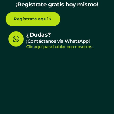
¡Regístrate gratis hoy mismo!
Regístrate aquí
W
¿Dudas?
h
¡Contáctanos vía WhatsApp!
Clic aquí para hablar con nosotros
a
t
s
a
p
p