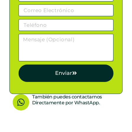
Enviar
W
También puedes contactarnos
Directamente por WhastApp.
h
a
t
s