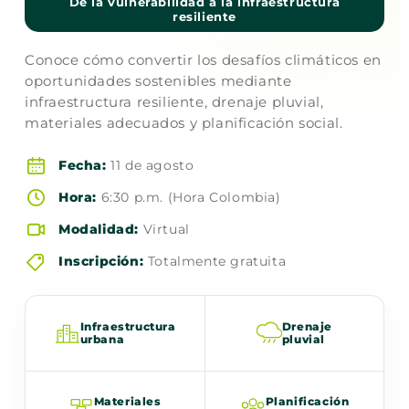
De la vulnerabilidad a la infraestructura
resiliente
Conoce cómo convertir los desafíos climáticos en
oportunidades sostenibles mediante
infraestructura resiliente, drenaje pluvial,
materiales adecuados y planificación social.
Fecha:
11 de agosto
Hora:
6:30 p.m. (Hora Colombia)
Modalidad:
Virtual
Inscripción:
Totalmente gratuita
Infraestructura
Drenaje
urbana
pluvial
Materiales
Planificación