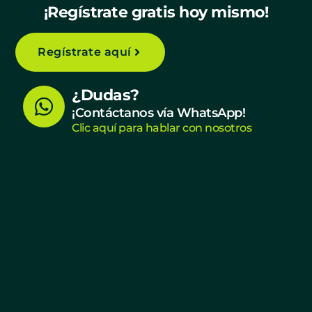
¡Regístrate gratis hoy mismo!
Regístrate aquí
W
¿Dudas?
h
¡Contáctanos vía WhatsApp!
Clic aquí para hablar con nosotros
a
t
s
a
p
p