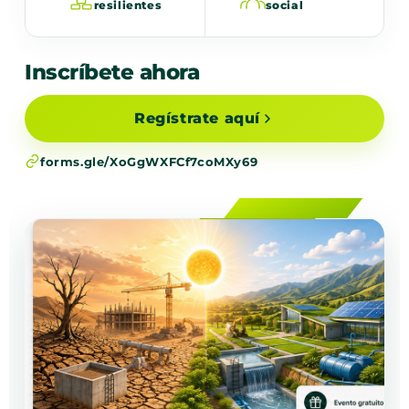
resilientes
social
Inscríbete ahora
Regístrate aquí
forms.gle/XoGgWXFCf7coMXy69