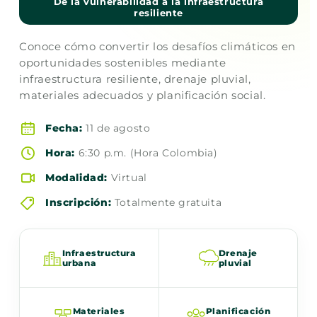
De la vulnerabilidad a la infraestructura
resiliente
Conoce cómo convertir los desafíos climáticos en
oportunidades sostenibles mediante
infraestructura resiliente, drenaje pluvial,
materiales adecuados y planificación social.
Fecha:
11 de agosto
Hora:
6:30 p.m. (Hora Colombia)
Modalidad:
Virtual
Inscripción:
Totalmente gratuita
Infraestructura
Drenaje
urbana
pluvial
Materiales
Planificación