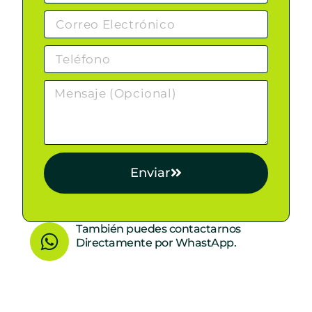
Enviar
W
También puedes contactarnos
Directamente por WhastApp.
h
a
t
s