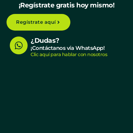
¡Regístrate gratis hoy mismo!
Regístrate aquí
W
¿Dudas?
h
¡Contáctanos vía WhatsApp!
Clic aquí para hablar con nosotros
a
t
s
a
p
p