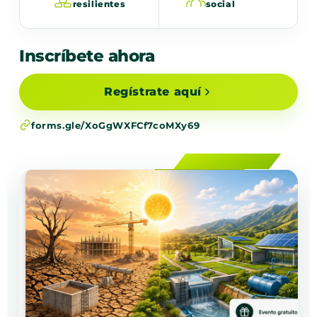
resilientes
social
Inscríbete ahora
Regístrate aquí
forms.gle/XoGgWXFCf7coMXy69