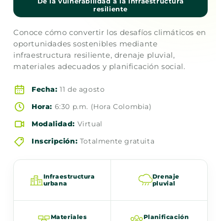
De la vulnerabilidad a la infraestructura
resiliente
Conoce cómo convertir los desafíos climáticos en
oportunidades sostenibles mediante
infraestructura resiliente, drenaje pluvial,
materiales adecuados y planificación social.
Fecha:
11 de agosto
Hora:
6:30 p.m. (Hora Colombia)
Modalidad:
Virtual
Inscripción:
Totalmente gratuita
Infraestructura
Drenaje
urbana
pluvial
Materiales
Planificación