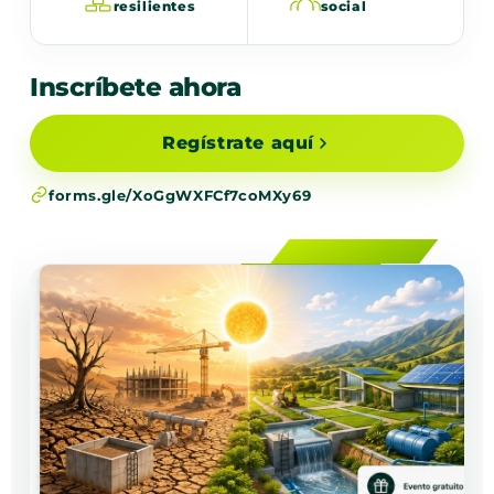
resilientes
social
Inscríbete ahora
Regístrate aquí
forms.gle/XoGgWXFCf7coMXy69