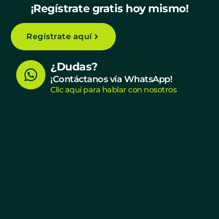
¡Regístrate gratis hoy mismo!
Regístrate aquí
W
¿Dudas?
h
¡Contáctanos vía WhatsApp!
Clic aquí para hablar con nosotros
a
t
s
a
p
p