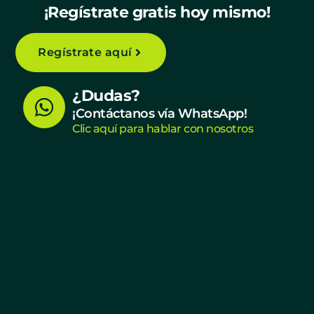
¡Regístrate gratis hoy mismo!
Regístrate aquí
W
¿Dudas?
h
¡Contáctanos vía WhatsApp!
Clic aquí para hablar con nosotros
a
t
s
a
p
p