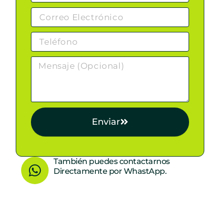
Enviar
W
También puedes contactarnos
Directamente por WhastApp.
h
a
t
s