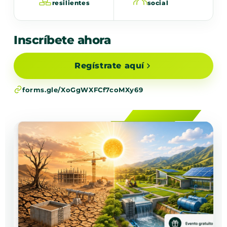
resilientes
social
Inscríbete ahora
Regístrate aquí
forms.gle/XoGgWXFCf7coMXy69