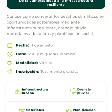
De la vulnerabilidad a la infraestructura
resiliente
Conoce cómo convertir los desafíos climáticos en
oportunidades sostenibles mediante
infraestructura resiliente, drenaje pluvial,
materiales adecuados y planificación social.
Fecha:
11 de agosto
Hora:
6:30 p.m. (Hora Colombia)
Modalidad:
Virtual
Inscripción:
Totalmente gratuita
Infraestructura
Drenaje
urbana
pluvial
Materiales
Planificación