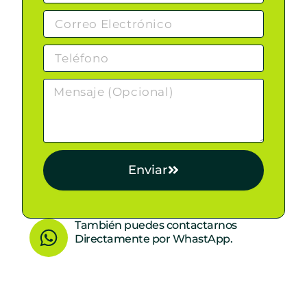
Enviar
W
También puedes contactarnos
Directamente por WhastApp.
h
a
t
s