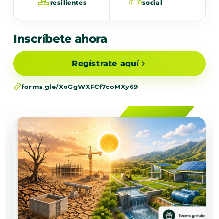
resilientes
social
Inscríbete ahora
Regístrate aquí
forms.gle/XoGgWXFCf7coMXy69