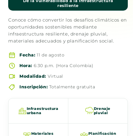
De la vulnerabilidad a la infraestructura
resiliente
Conoce cómo convertir los desafíos climáticos en
oportunidades sostenibles mediante
infraestructura resiliente, drenaje pluvial,
materiales adecuados y planificación social.
Fecha:
11 de agosto
Hora:
6:30 p.m. (Hora Colombia)
Modalidad:
Virtual
Inscripción:
Totalmente gratuita
Infraestructura
Drenaje
urbana
pluvial
Materiales
Planificación