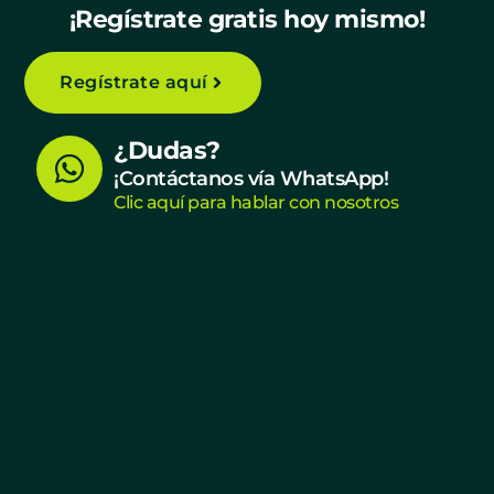
¡Regístrate gratis hoy mismo!
Regístrate aquí
W
¿Dudas?
h
¡Contáctanos vía WhatsApp!
Clic aquí para hablar con nosotros
a
t
s
a
p
p