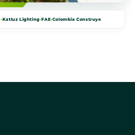
m
•
Katluz Lighting
•
FAE
•
Colombia Construye