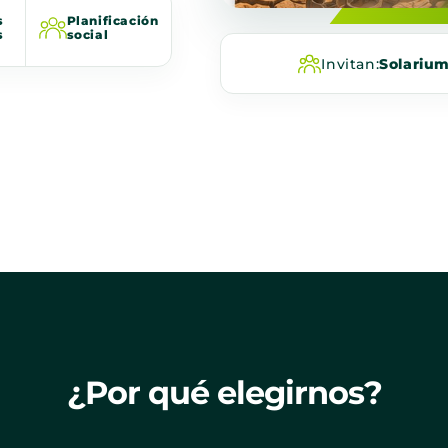
s
Planificación
s
social
Invitan:
Solariu
¿Por qué elegirnos?