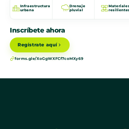
Infraestructura
Drenaje
Materiale
urbana
pluvial
resiliente
Inscríbete ahora
Regístrate aquí
forms.gle/XoGgWXFCf7coMXy69