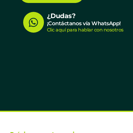
W
¿Dudas?
¡Contáctanos vía WhatsApp!
h
Clic aquí para hablar con nosotros
a
t
s
a
p
p