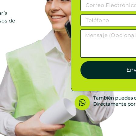
ría
sos de
Env
W
También puedes c
Directamente po
h
a
t
s