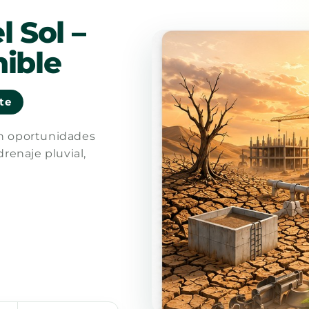
l Sol –
ible
nte
en oportunidades
drenaje pluvial,