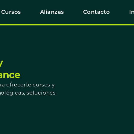
Cursos
Alianzas
Contacto
I
y
cance
a ofrecerte cursos y
nológicas, soluciones