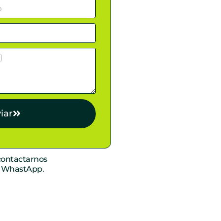
iar
ontactarnos
r WhastApp.