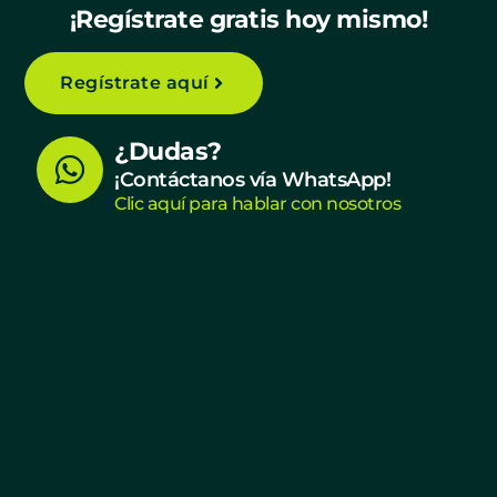
¡Regístrate gratis hoy mismo!
Regístrate aquí
W
¿Dudas?
h
¡Contáctanos vía WhatsApp!
Clic aquí para hablar con nosotros
a
t
s
a
p
p