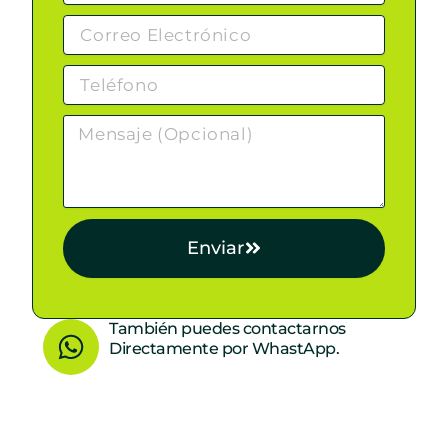
Enviar
W
También puedes contactarnos
Directamente por WhastApp.
h
a
t
s