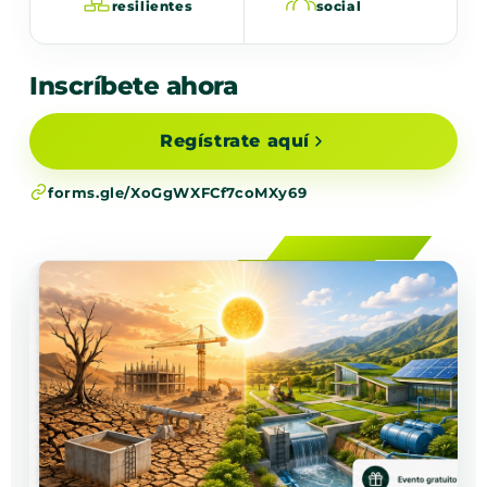
resilientes
social
Inscríbete ahora
Regístrate aquí
forms.gle/XoGgWXFCf7coMXy69