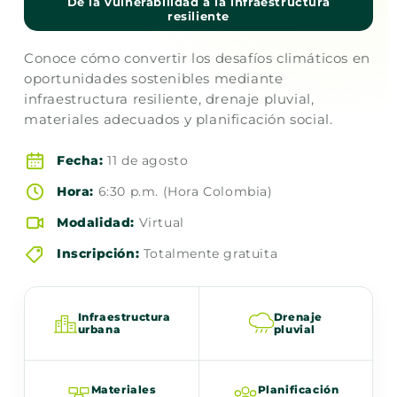
De la vulnerabilidad a la infraestructura
resiliente
Conoce cómo convertir los desafíos climáticos en
oportunidades sostenibles mediante
infraestructura resiliente, drenaje pluvial,
materiales adecuados y planificación social.
Fecha:
11 de agosto
Hora:
6:30 p.m. (Hora Colombia)
Modalidad:
Virtual
Inscripción:
Totalmente gratuita
Infraestructura
Drenaje
urbana
pluvial
Materiales
Planificación