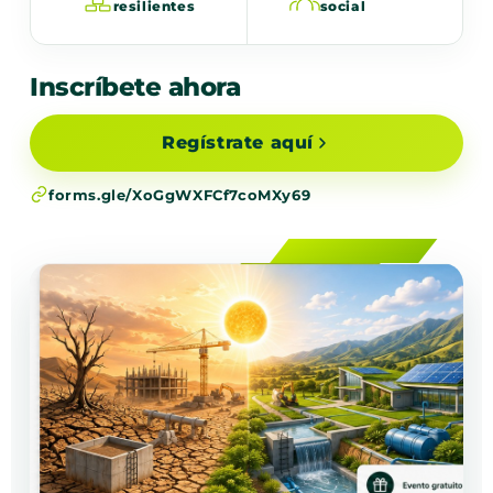
resilientes
social
Inscríbete ahora
Regístrate aquí
forms.gle/XoGgWXFCf7coMXy69