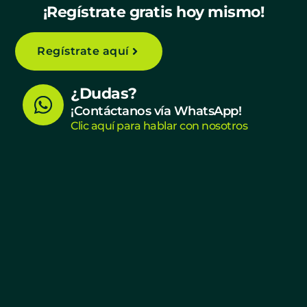
¡Regístrate gratis hoy mismo!
Regístrate aquí
W
¿Dudas?
h
¡Contáctanos vía WhatsApp!
Clic aquí para hablar con nosotros
a
t
s
a
p
p