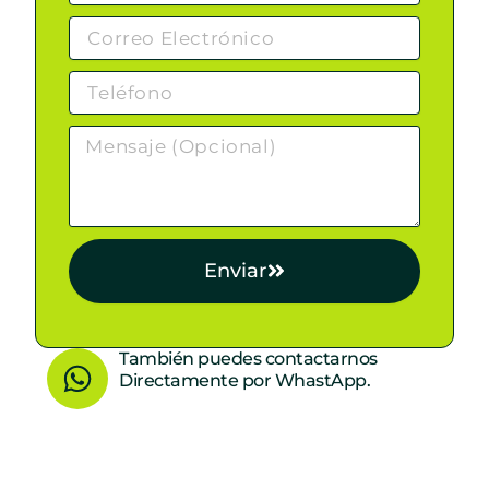
Enviar
W
También puedes contactarnos
Directamente por WhastApp.
h
a
t
s