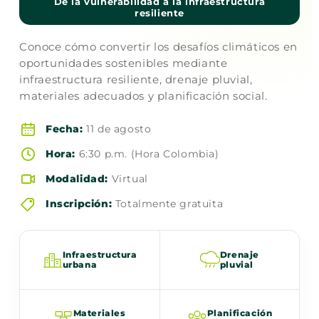
De la vulnerabilidad a la infraestructura
resiliente
Conoce cómo convertir los desafíos climáticos en
oportunidades sostenibles mediante
infraestructura resiliente, drenaje pluvial,
materiales adecuados y planificación social.
Fecha:
11 de agosto
Hora:
6:30 p.m. (Hora Colombia)
Modalidad:
Virtual
Inscripción:
Totalmente gratuita
Infraestructura
Drenaje
urbana
pluvial
Materiales
Planificación