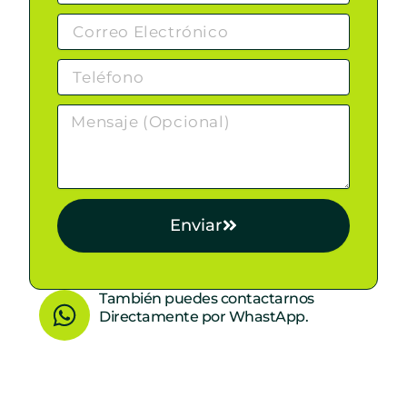
Enviar
W
También puedes contactarnos
Directamente por WhastApp.
h
a
t
s