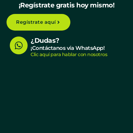
¡Regístrate gratis hoy mismo!
Regístrate aquí
W
¿Dudas?
h
¡Contáctanos vía WhatsApp!
Clic aquí para hablar con nosotros
a
t
s
a
p
p