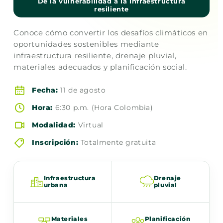
De la vulnerabilidad a la infraestructura
resiliente
Conoce cómo convertir los desafíos climáticos en
oportunidades sostenibles mediante
infraestructura resiliente, drenaje pluvial,
materiales adecuados y planificación social.
Fecha:
11 de agosto
Hora:
6:30 p.m. (Hora Colombia)
Modalidad:
Virtual
Inscripción:
Totalmente gratuita
Infraestructura
Drenaje
urbana
pluvial
Materiales
Planificación