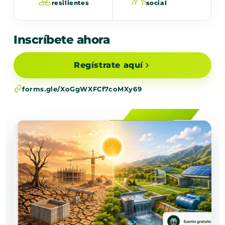
resilientes
social
Inscríbete ahora
Regístrate aquí
forms.gle/XoGgWXFCf7coMXy69