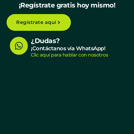
¡Regístrate gratis hoy mismo!
Regístrate aquí
W
¿Dudas?
h
¡Contáctanos vía WhatsApp!
Clic aquí para hablar con nosotros
a
t
s
a
p
p