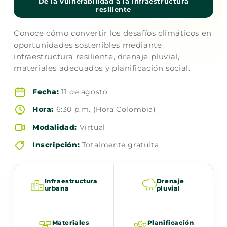
De la vulnerabilidad a la infraestructura
resiliente
Conoce cómo convertir los desafíos climáticos en
oportunidades sostenibles mediante
infraestructura resiliente, drenaje pluvial,
materiales adecuados y planificación social.
Fecha:
11 de agosto
Hora:
6:30 p.m. (Hora Colombia)
Modalidad:
Virtual
Inscripción:
Totalmente gratuita
Infraestructura
Drenaje
urbana
pluvial
Materiales
Planificación