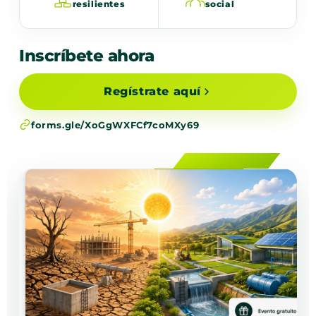
resilientes
social
Inscríbete ahora
Regístrate aquí
forms.gle/XoGgWXFCf7coMXy69