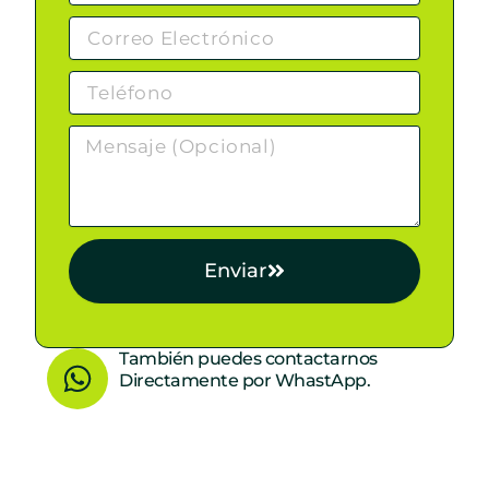
Enviar
W
También puedes contactarnos
Directamente por WhastApp.
h
a
t
s