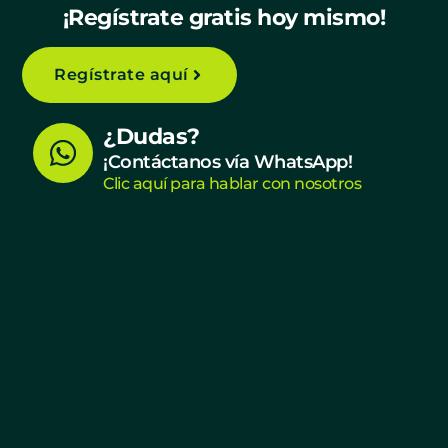
¡Regístrate gratis hoy mismo!
Regístrate aquí
W
¿Dudas?
h
¡Contáctanos vía WhatsApp!
Clic aquí para hablar con nosotros
a
t
s
a
p
p