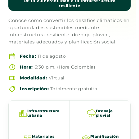
De la vulnerabilidad a la infraestructura
resiliente
Conoce cómo convertir los desafíos climáticos en
oportunidades sostenibles mediante
infraestructura resiliente, drenaje pluvial,
materiales adecuados y planificación social.
Fecha:
11 de agosto
Hora:
6:30 p.m. (Hora Colombia)
Modalidad:
Virtual
Inscripción:
Totalmente gratuita
Infraestructura
Drenaje
urbana
pluvial
Materiales
Planificación