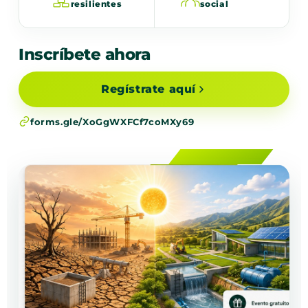
resilientes
social
Inscríbete ahora
Regístrate aquí
forms.gle/XoGgWXFCf7coMXy69