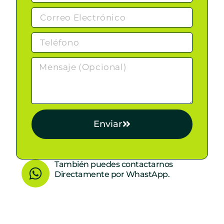
Enviar
W
También puedes contactarnos
Directamente por WhastApp.
h
a
t
s