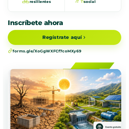
resilientes
social
Inscríbete ahora
Regístrate aquí
forms.gle/XoGgWXFCf7coMXy69