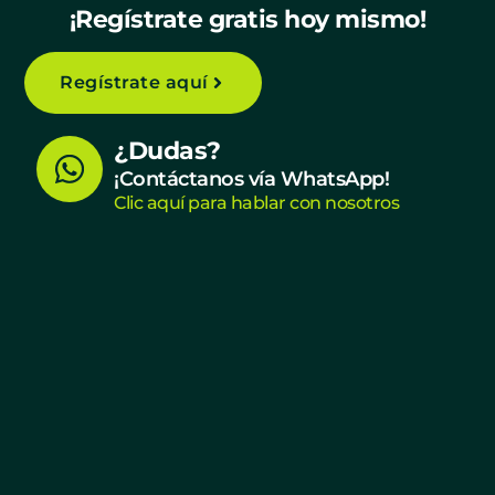
¡Regístrate gratis hoy mismo!
Regístrate aquí
W
¿Dudas?
h
¡Contáctanos vía WhatsApp!
Clic aquí para hablar con nosotros
a
t
s
a
p
p