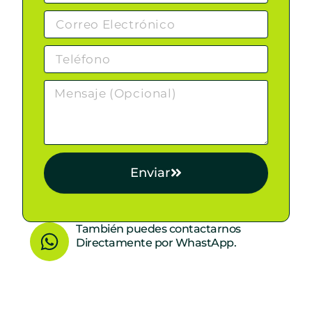
Enviar
W
También puedes contactarnos
Directamente por WhastApp.
h
a
t
s