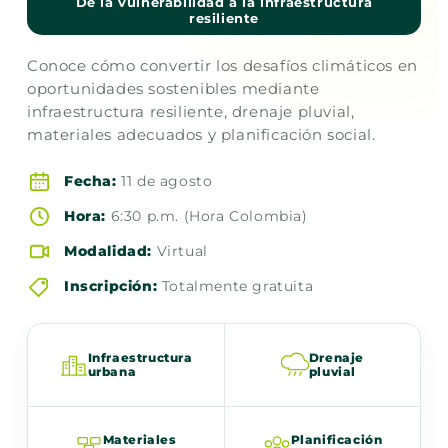
De la vulnerabilidad a la infraestructura
resiliente
Conoce cómo convertir los desafíos climáticos en
oportunidades sostenibles mediante
infraestructura resiliente, drenaje pluvial,
materiales adecuados y planificación social.
Fecha:
11 de agosto
Hora:
6:30 p.m. (Hora Colombia)
Modalidad:
Virtual
Inscripción:
Totalmente gratuita
Infraestructura
Drenaje
urbana
pluvial
Materiales
Planificación