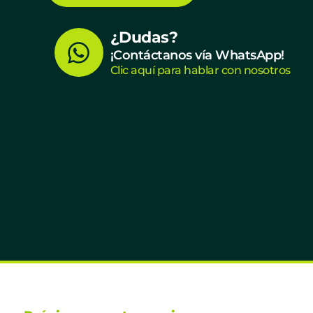
W
¿Dudas?
¡Contáctanos vía WhatsApp!
h
Clic aquí para hablar con nosotros
a
t
s
a
p
p