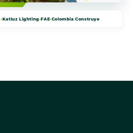
m
•
Katluz Lighting
•
FAE
•
Colombia Construye