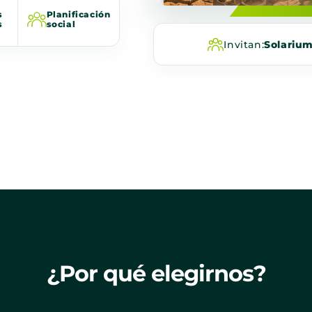
s
Planificación
s
social
Invitan:
Solariu
¿Por qué elegirnos?