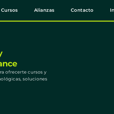
Cursos
Alianzas
Contacto
I
y
cance
a ofrecerte cursos y
nológicas, soluciones