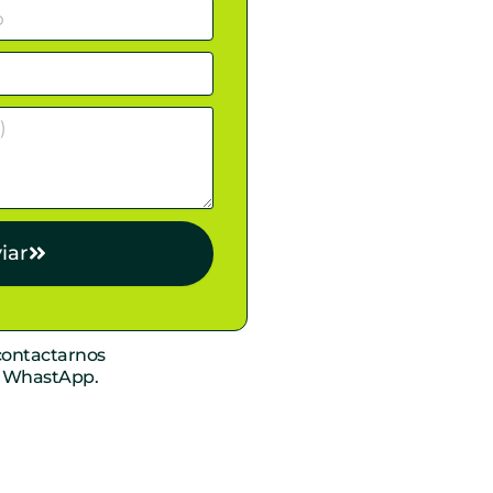
iar
ontactarnos
r WhastApp.