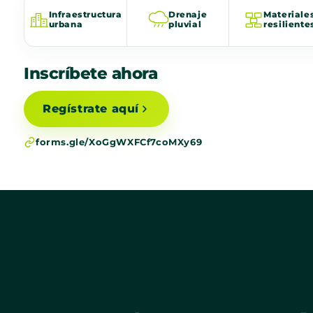
Infraestructura
Drenaje
Materiale
urbana
pluvial
resiliente
Inscríbete ahora
Regístrate aquí
forms.gle/XoGgWXFCf7coMXy69