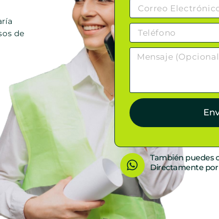
ría
sos de
Env
W
También puedes c
Directamente po
h
a
t
s