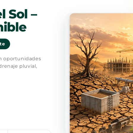
l Sol –
ible
nte
en oportunidades
drenaje pluvial,