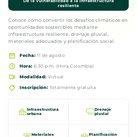
De la vulnerabilidad a la infraestructura
resiliente
Conoce cómo convertir los desafíos climáticos en
oportunidades sostenibles mediante
infraestructura resiliente, drenaje pluvial,
materiales adecuados y planificación social.
Fecha:
11 de agosto
Hora:
6:30 p.m. (Hora Colombia)
Modalidad:
Virtual
Inscripción:
Totalmente gratuita
Infraestructura
Drenaje
urbana
pluvial
Materiales
Planificación