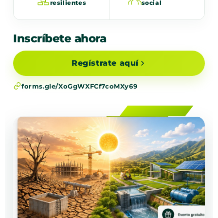
resilientes
social
Inscríbete ahora
Regístrate aquí
forms.gle/XoGgWXFCf7coMXy69