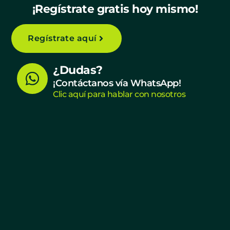
¡Regístrate gratis hoy mismo!
Regístrate aquí
W
¿Dudas?
h
¡Contáctanos vía WhatsApp!
Clic aquí para hablar con nosotros
a
t
s
a
p
p