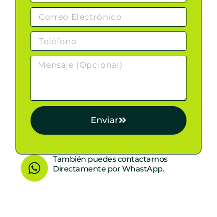
Enviar
W
También puedes contactarnos
Directamente por WhastApp.
h
a
t
s