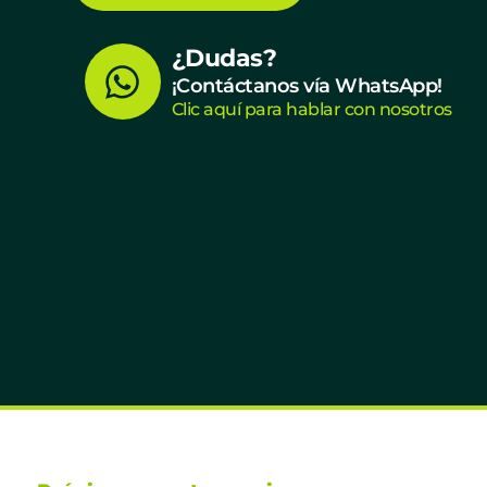
W
¿Dudas?
¡Contáctanos vía WhatsApp!
h
Clic aquí para hablar con nosotros
a
t
s
a
p
p