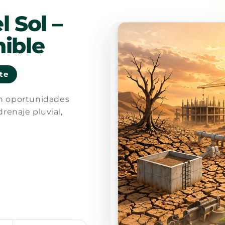
l Sol –
ible
nte
en oportunidades
drenaje pluvial,