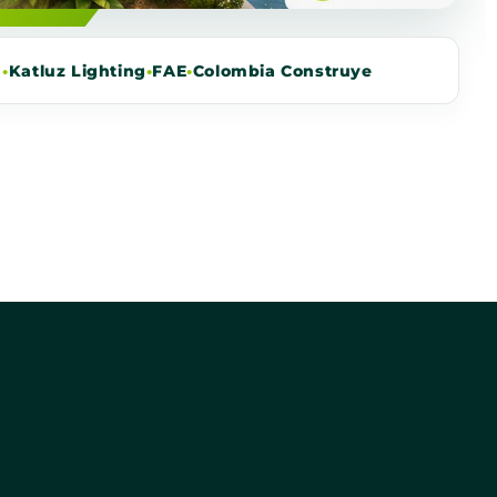
m
•
Katluz Lighting
•
FAE
•
Colombia Construye