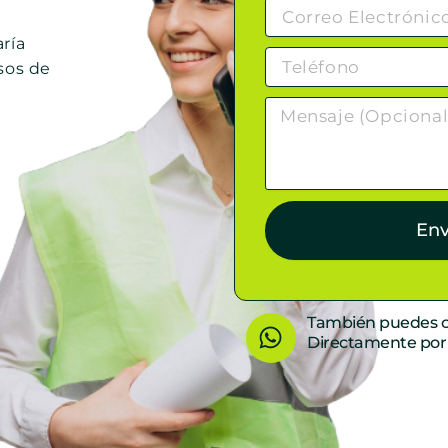
ría
sos de
Env
W
También puedes c
Directamente po
h
a
t
s