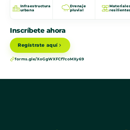
Infraestructura
Drenaje
Materiale
urbana
pluvial
resiliente
Inscríbete ahora
Regístrate aquí
forms.gle/XoGgWXFCf7coMXy69