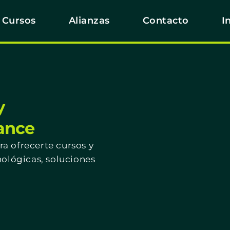
Cursos
Alianzas
Contacto
I
y
cance
a ofrecerte cursos y
nológicas, soluciones