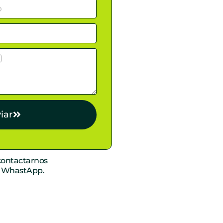
iar
ontactarnos
r WhastApp.