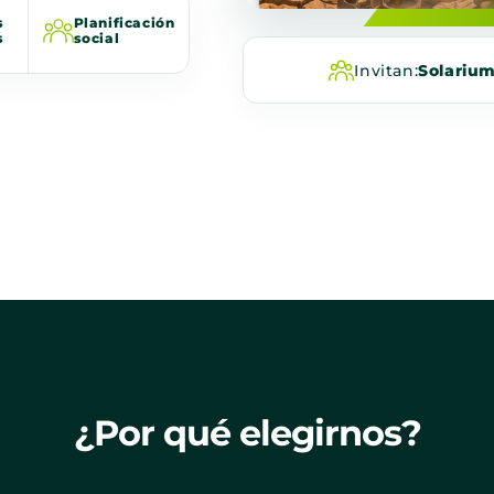
s
Planificación
s
social
Invitan:
Solariu
¿Por qué elegirnos?