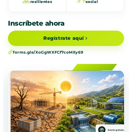
resilientes
social
Inscríbete ahora
Regístrate aquí
forms.gle/XoGgWXFCf7coMXy69