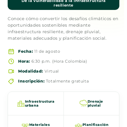
De la vulnerabilidad a la infraestructura
resiliente
Conoce cómo convertir los desafíos climáticos en
oportunidades sostenibles mediante
infraestructura resiliente, drenaje pluvial,
materiales adecuados y planificación social.
Fecha:
11 de agosto
Hora:
6:30 p.m. (Hora Colombia)
Modalidad:
Virtual
Inscripción:
Totalmente gratuita
Infraestructura
Drenaje
urbana
pluvial
Materiales
Planificación