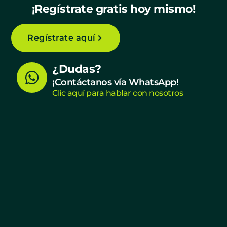
¡Regístrate gratis hoy mismo!
Regístrate aquí
W
¿Dudas?
h
¡Contáctanos vía WhatsApp!
Clic aquí para hablar con nosotros
a
t
s
a
p
p