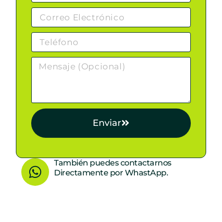
Enviar
W
También puedes contactarnos
Directamente por WhastApp.
h
a
t
s