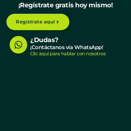
¡Regístrate gratis hoy mismo!
Regístrate aquí
W
¿Dudas?
h
¡Contáctanos vía WhatsApp!
Clic aquí para hablar con nosotros
a
t
s
a
p
p