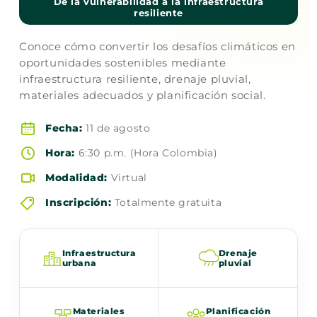
De la vulnerabilidad a la infraestructura
resiliente
Conoce cómo convertir los desafíos climáticos en
oportunidades sostenibles mediante
infraestructura resiliente, drenaje pluvial,
materiales adecuados y planificación social.
Fecha:
11 de agosto
Hora:
6:30 p.m. (Hora Colombia)
Modalidad:
Virtual
Inscripción:
Totalmente gratuita
Infraestructura
Drenaje
urbana
pluvial
Materiales
Planificación