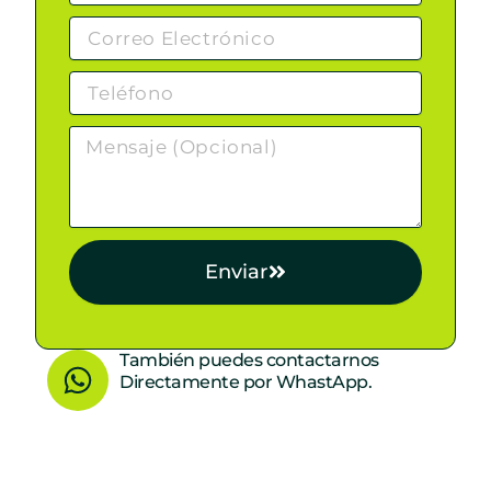
Enviar
W
También puedes contactarnos
Directamente por WhastApp.
h
a
t
s