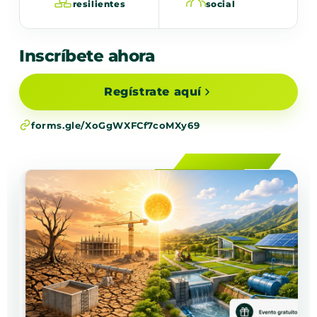
resilientes
social
Inscríbete ahora
Regístrate aquí
forms.gle/XoGgWXFCf7coMXy69