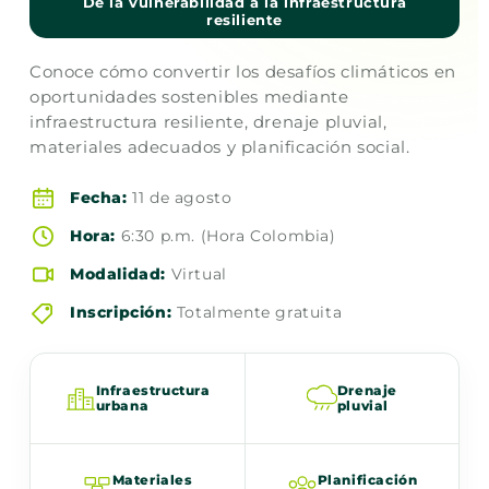
De la vulnerabilidad a la infraestructura
resiliente
Conoce cómo convertir los desafíos climáticos en
oportunidades sostenibles mediante
infraestructura resiliente, drenaje pluvial,
materiales adecuados y planificación social.
Fecha:
11 de agosto
Hora:
6:30 p.m. (Hora Colombia)
Modalidad:
Virtual
Inscripción:
Totalmente gratuita
Infraestructura
Drenaje
urbana
pluvial
Materiales
Planificación