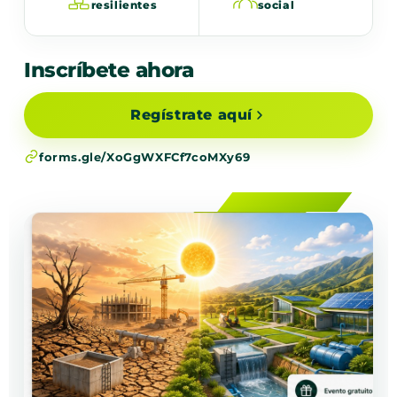
resilientes
social
Inscríbete ahora
Regístrate aquí
forms.gle/XoGgWXFCf7coMXy69