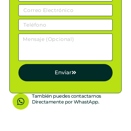
Enviar
W
También puedes contactarnos
Directamente por WhastApp.
h
a
t
s