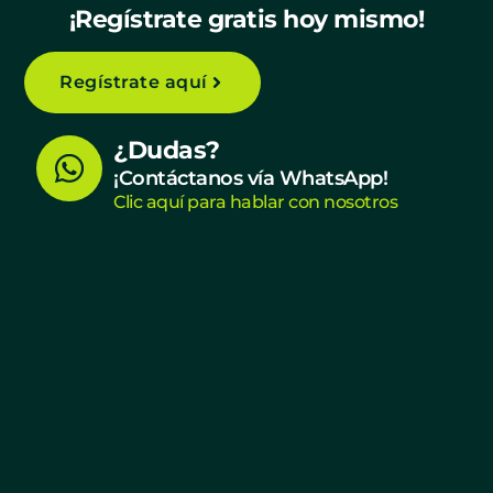
¡Regístrate gratis hoy mismo!
Regístrate aquí
W
¿Dudas?
h
¡Contáctanos vía WhatsApp!
Clic aquí para hablar con nosotros
a
t
s
a
p
p