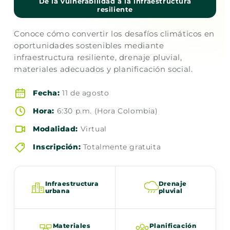
De la vulnerabilidad a la infraestructura
resiliente
Conoce cómo convertir los desafíos climáticos en
oportunidades sostenibles mediante
infraestructura resiliente, drenaje pluvial,
materiales adecuados y planificación social.
Fecha:
11 de agosto
Hora:
6:30 p.m. (Hora Colombia)
Modalidad:
Virtual
Inscripción:
Totalmente gratuita
Infraestructura
Drenaje
urbana
pluvial
Materiales
Planificación