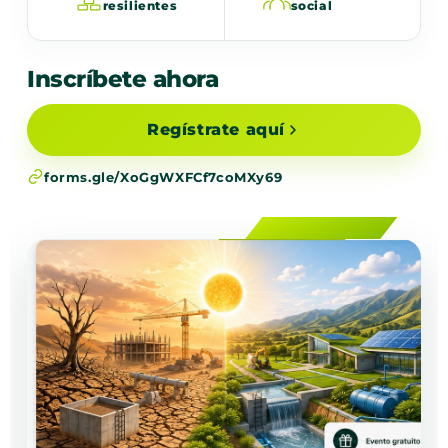
resilientes
social
Inscríbete ahora
Regístrate aquí
forms.gle/XoGgWXFCf7coMXy69