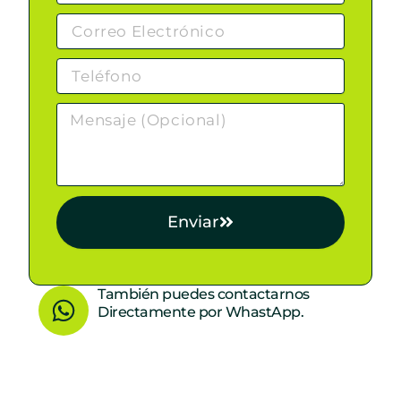
Enviar
W
También puedes contactarnos
Directamente por WhastApp.
h
a
t
s