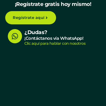
¡Regístrate gratis hoy mismo!
Regístrate aquí
W
¿Dudas?
h
¡Contáctanos vía WhatsApp!
Clic aquí para hablar con nosotros
a
t
s
a
p
p