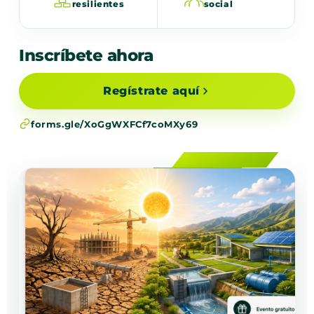
resilientes
social
Inscríbete ahora
Regístrate aquí
forms.gle/XoGgWXFCf7coMXy69