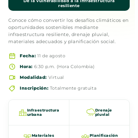
De la vulnerabilidad a la infraestructura
resiliente
Conoce cómo convertir los desafíos climáticos en
oportunidades sostenibles mediante
infraestructura resiliente, drenaje pluvial,
materiales adecuados y planificación social.
Fecha:
11 de agosto
Hora:
6:30 p.m. (Hora Colombia)
Modalidad:
Virtual
Inscripción:
Totalmente gratuita
Infraestructura
Drenaje
urbana
pluvial
Materiales
Planificación