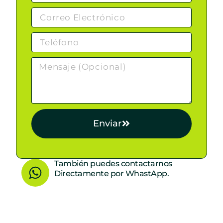
Enviar
W
También puedes contactarnos
Directamente por WhastApp.
h
a
t
s