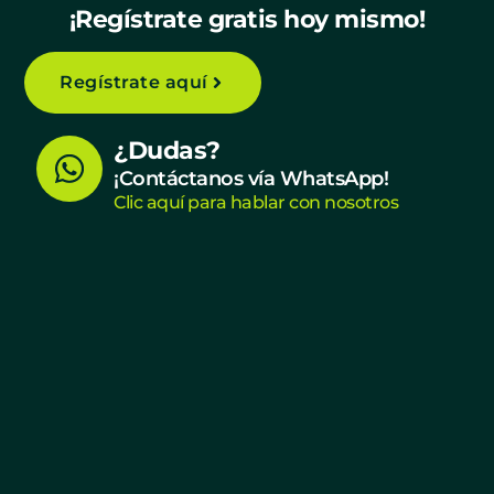
¡Regístrate gratis hoy mismo!
Regístrate aquí
W
¿Dudas?
h
¡Contáctanos vía WhatsApp!
Clic aquí para hablar con nosotros
a
t
s
a
p
p