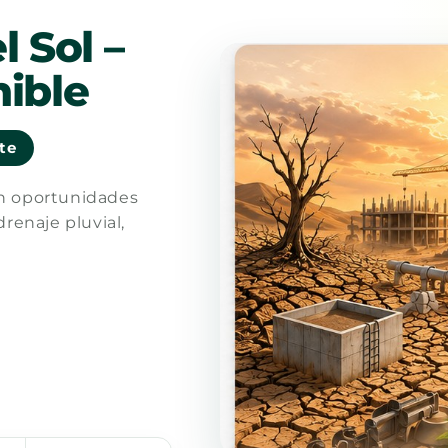
l Sol –
ible
nte
en oportunidades
drenaje pluvial,