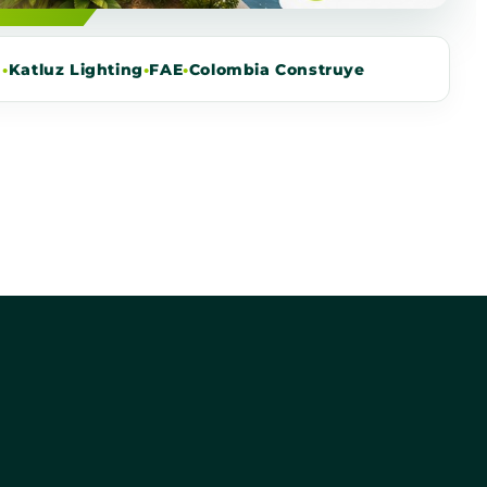
m
•
Katluz Lighting
•
FAE
•
Colombia Construye