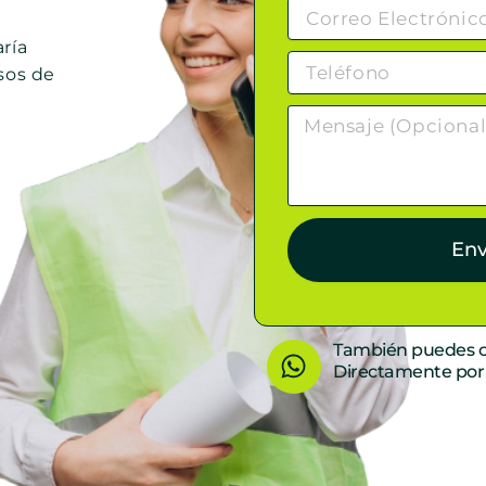
ría
sos de
Env
W
También puedes c
Directamente po
h
a
t
s