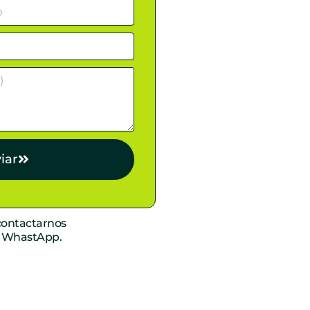
iar
ontactarnos
r WhastApp.