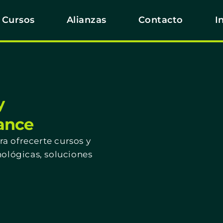
Cursos
Alianzas
Contacto
I
y
cance
a ofrecerte cursos y
nológicas, soluciones