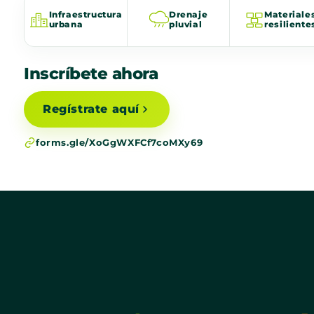
Infraestructura
Drenaje
Materiale
urbana
pluvial
resiliente
Inscríbete ahora
Regístrate aquí
forms.gle/XoGgWXFCf7coMXy69