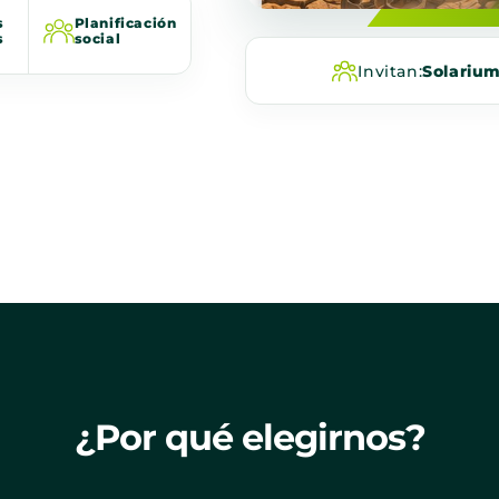
s
Planificación
s
social
Invitan:
Solariu
¿Por qué elegirnos?