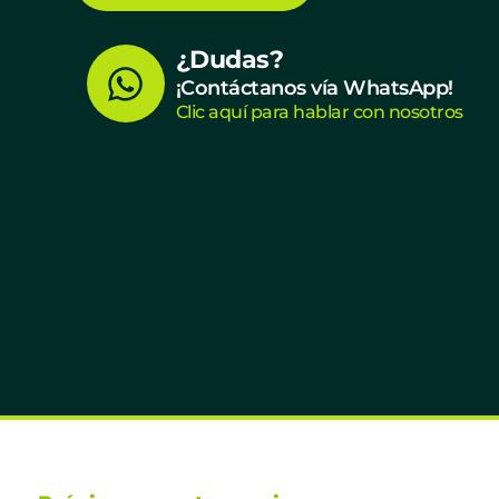
W
¿Dudas?
¡Contáctanos vía WhatsApp!
h
Clic aquí para hablar con nosotros
a
t
s
a
p
p