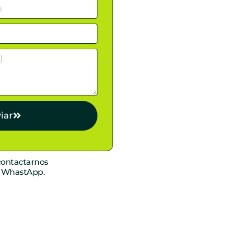
iar
ontactarnos
r WhastApp.