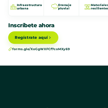
Infraestructura
Drenaje
Materiale
urbana
pluvial
resiliente
Inscríbete ahora
Regístrate aquí
forms.gle/XoGgWXFCf7coMXy69