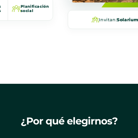
s
Planificación
s
social
Invitan:
Solariu
¿Por qué elegirnos?