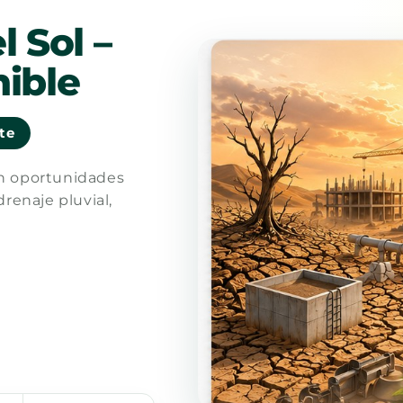
l Sol –
ible
nte
en oportunidades
drenaje pluvial,