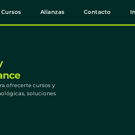
Cursos
Alianzas
Contacto
I
y
cance
a ofrecerte cursos y
nológicas, soluciones