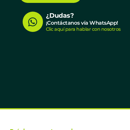
W
¿Dudas?
¡Contáctanos vía WhatsApp!
h
Clic aquí para hablar con nosotros
a
t
s
a
p
p