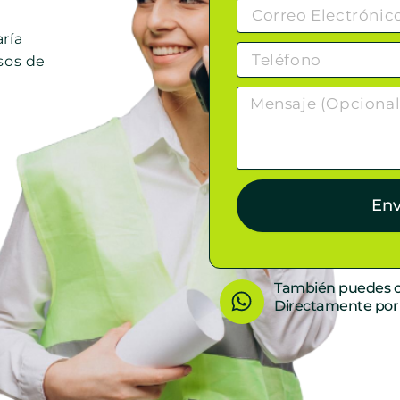
ría
sos de
Env
W
También puedes c
Directamente po
h
a
t
s