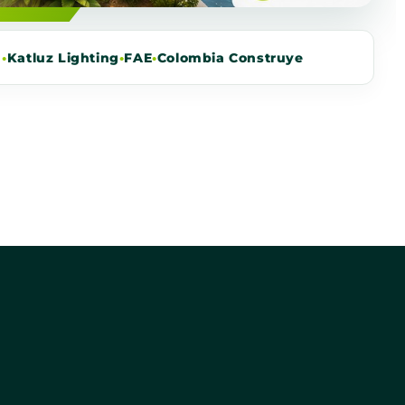
m
•
Katluz Lighting
•
FAE
•
Colombia Construye