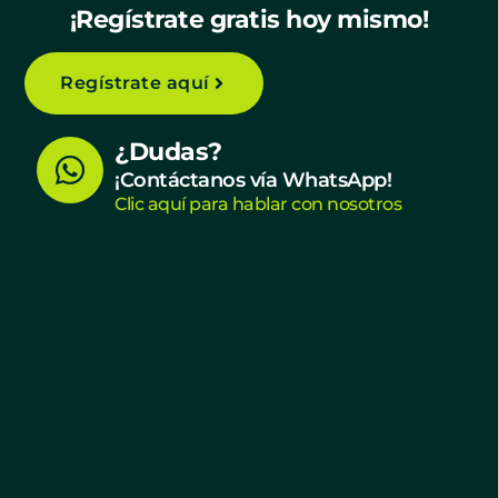
¡Regístrate gratis hoy mismo!
Regístrate aquí
W
¿Dudas?
h
¡Contáctanos vía WhatsApp!
Clic aquí para hablar con nosotros
a
t
s
a
p
p