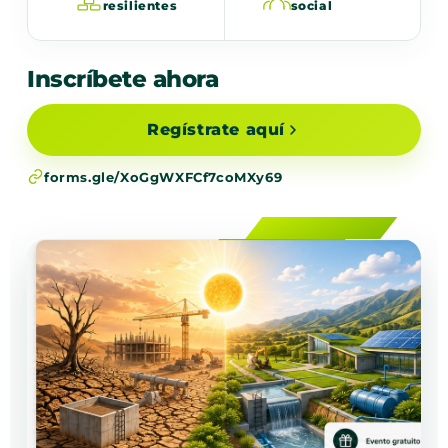
resilientes
social
Inscríbete ahora
Regístrate aquí
forms.gle/XoGgWXFCf7coMXy69