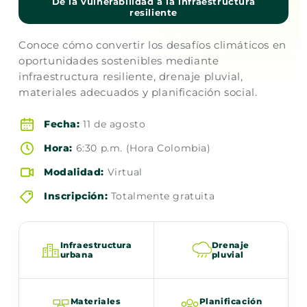
De la vulnerabilidad a la infraestructura
resiliente
Conoce cómo convertir los desafíos climáticos en
oportunidades sostenibles mediante
infraestructura resiliente, drenaje pluvial,
materiales adecuados y planificación social.
Fecha:
11 de agosto
Hora:
6:30 p.m. (Hora Colombia)
Modalidad:
Virtual
Inscripción:
Totalmente gratuita
Infraestructura
Drenaje
urbana
pluvial
Materiales
Planificación