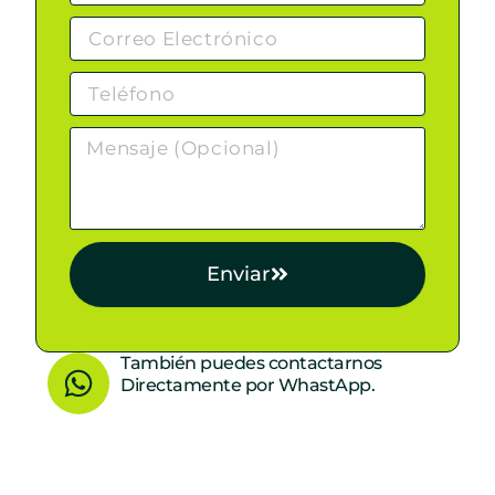
Enviar
W
También puedes contactarnos
Directamente por WhastApp.
h
a
t
s