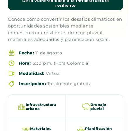
De la vulnerabilidad a la infraestructura
resiliente
Conoce cómo convertir los desafíos climáticos en
oportunidades sostenibles mediante
infraestructura resiliente, drenaje pluvial,
materiales adecuados y planificación social.
Fecha:
11 de agosto
Hora:
6:30 p.m. (Hora Colombia)
Modalidad:
Virtual
Inscripción:
Totalmente gratuita
Infraestructura
Drenaje
urbana
pluvial
Materiales
Planificación