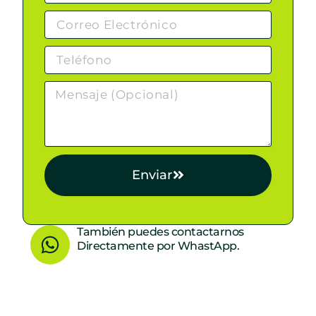
Enviar
W
También puedes contactarnos
Directamente por WhastApp.
h
a
t
s