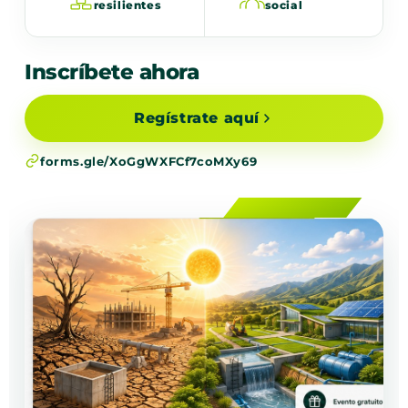
resilientes
social
Inscríbete ahora
Regístrate aquí
forms.gle/XoGgWXFCf7coMXy69