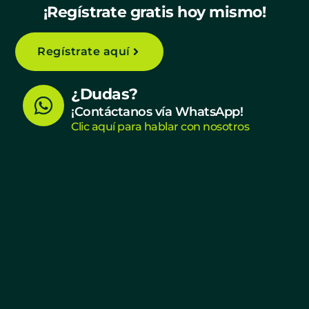
¡Regístrate gratis hoy mismo!
Regístrate aquí
W
¿Dudas?
h
¡Contáctanos vía WhatsApp!
Clic aquí para hablar con nosotros
a
t
s
a
p
p