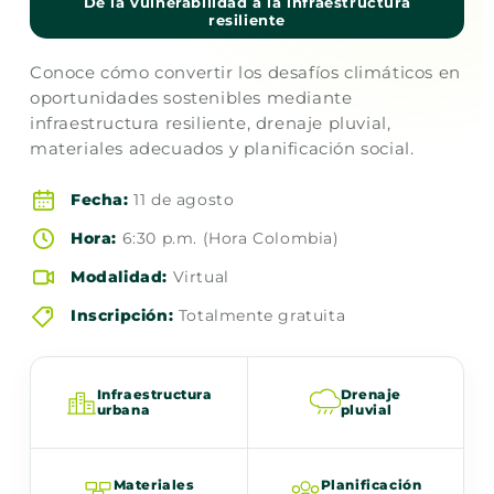
De la vulnerabilidad a la infraestructura
resiliente
Conoce cómo convertir los desafíos climáticos en
oportunidades sostenibles mediante
infraestructura resiliente, drenaje pluvial,
materiales adecuados y planificación social.
Fecha:
11 de agosto
Hora:
6:30 p.m. (Hora Colombia)
Modalidad:
Virtual
Inscripción:
Totalmente gratuita
Infraestructura
Drenaje
urbana
pluvial
Materiales
Planificación