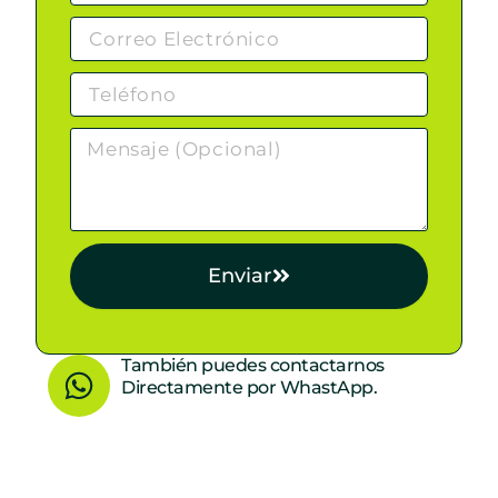
Enviar
W
También puedes contactarnos
Directamente por WhastApp.
h
a
t
s