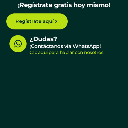
¡Regístrate gratis hoy mismo!
Regístrate aquí
W
¿Dudas?
h
¡Contáctanos vía WhatsApp!
Clic aquí para hablar con nosotros
a
t
s
a
p
p