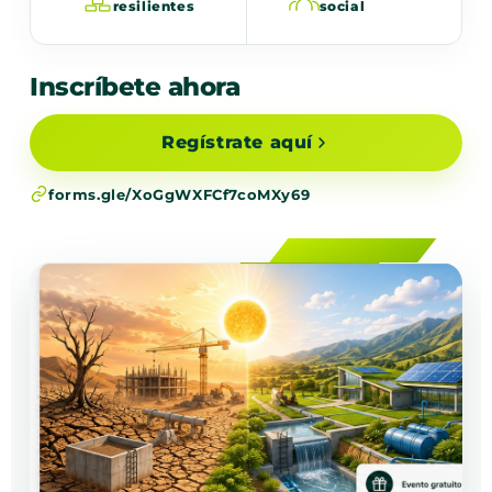
resilientes
social
Inscríbete ahora
Regístrate aquí
forms.gle/XoGgWXFCf7coMXy69