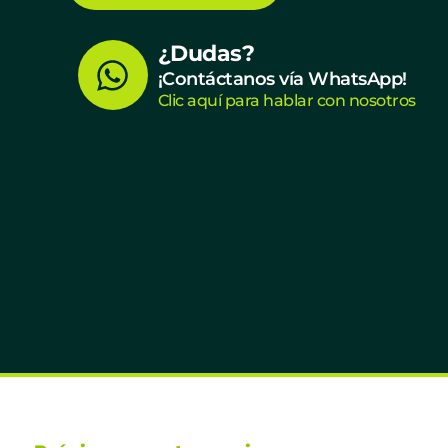
W
¿Dudas?
¡Contáctanos vía WhatsApp!
h
Clic aquí para hablar con nosotros
a
t
s
a
p
p