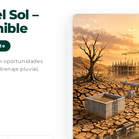
l Sol –
ible
nte
en oportunidades
drenaje pluvial,