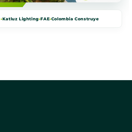
m
•
Katluz Lighting
•
FAE
•
Colombia Construye