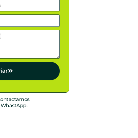
iar
ontactarnos
r WhastApp.