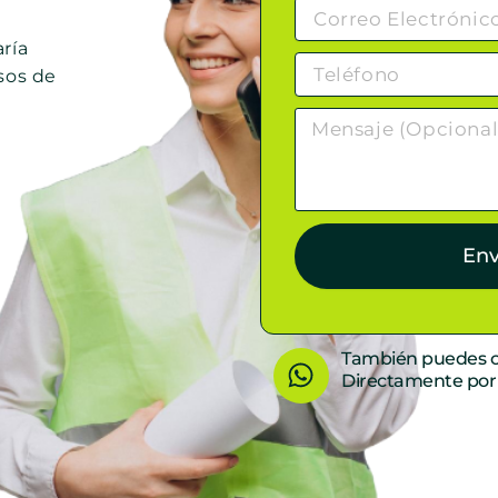
ría
sos de
Env
W
También puedes c
Directamente po
h
a
t
s