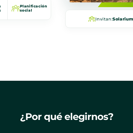
s
Planificación
s
social
Invitan:
Solariu
¿Por qué elegirnos?