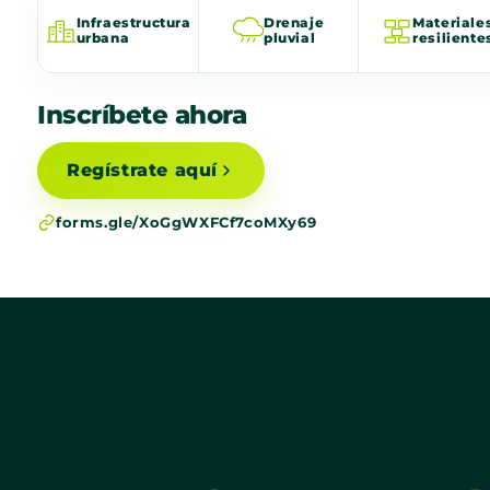
Infraestructura
Drenaje
Materiale
urbana
pluvial
resiliente
Inscríbete ahora
Regístrate aquí
forms.gle/XoGgWXFCf7coMXy69