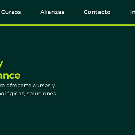
Cursos
Alianzas
Contacto
I
y
cance
a ofrecerte cursos y
nológicas, soluciones